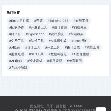
热门标签
#React组件库
#开源
#Tailwind CSS
#在线工具
#团队协作
#开发者工具
#设计资源
#前端开发
#跨平台
#TypeScript
#设计系统
#前端框架
#免费工具
#站长工具
#AI视频生成
#React组件
#AI绘画
#设计工具
#开源工具
#设计灵感
#前端工具
#批量处理
#SEO工具
#数据可视化
#AI图像生成
#API接口
#设计素材
#项目管理
#免费商用
#在线小游戏
提交网址
关于
留言板
SITEMAP
© 2026 霂明导航 版权所有
鲁ICP备2024065855号