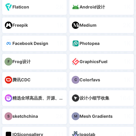
2K
1K
Flaticon
Android设计
1K
2K
Freepik
Medium
1K
1K
Facebook Design
Photopea
1K
1K
Frog设计
GraphicsFuel
F
1K
1K
腾讯CDC
Colorfavs
C
444
164
精选全球高品质、开源、免费的矢量图标库
设计小细节收集
2K
1K
sketchchina
Mesh Gradients
S
M
411
445
IOSicongallery
logolab