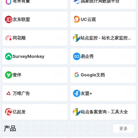
1K
141
有米有量
国家统计局数据平台
1K
495
京东联盟
UC云观
79
112
同花顺
站点监控 - 站长之家监控平台
4K
462
SurveyMonkey
易企秀
561
764
壹伴
Google文档
2K
2K
万维广告
友盟+
1K
109
亿起发
站点备案查询 - 工具大全
产品
更多