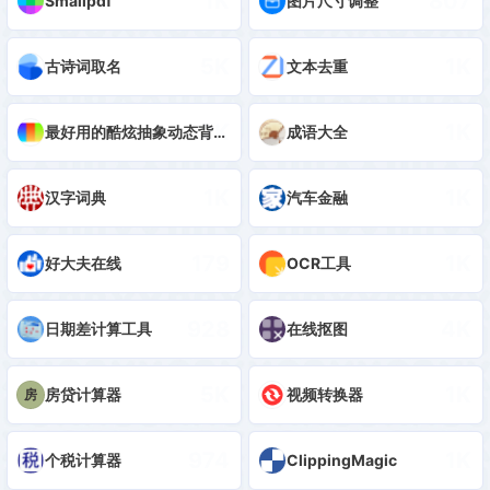
1K
807
Smallpdf
图片尺寸调整
5K
1K
古诗词取名
文本去重
2K
1K
最好用的酷炫抽象动态背景生成器
成语大全
1K
1K
汉字词典
汽车金融
179
1K
好大夫在线
OCR工具
928
4K
日期差计算工具
在线抠图
5K
1K
房贷计算器
视频转换器
房
974
1K
个税计算器
ClippingMagic