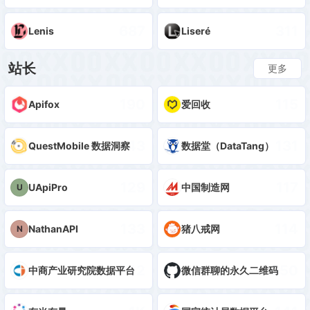
687
311
Lenis
Liseré
站长
更多
190
115
Apifox
爱回收
143
131
QuestMobile 数据洞察
数据堂（DataTang）
129
117
UApiPro
中国制造网
U
133
114
NathanAPI
猪八戒网
N
142
550
中商产业研究院数据平台
微信群聊的永久二维码