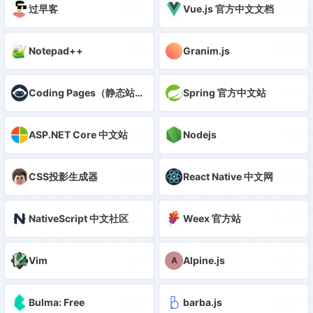
20K
75
过早客
Vue.js 官方中文文档
99
290
Notepad++
Granim.js
79
74
Coding Pages（静态站点托管）
Spring 官方中文站
86
1K
ASP.NET Core 中文站
Nodejs
299
107
CSS投影生成器
React Native 中文网
140
143
NativeScript 中文社区
Weex 官方站
97
157
Vim
Alpine.js
A
756
467
Bulma: Free
barba.js