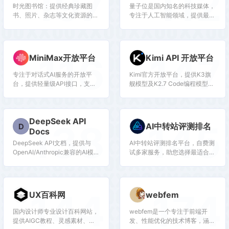
197
112
时光图书馆：提供经典珍藏图
量子位是国内知名的科技媒体，
书、照片、杂志等文化资源的数
专注于人工智能领域，提供最新
字平台。
AI资讯、行业分析和深度报道，
是了解AI发展的重要窗口。
116
147
MiniMax开放平台
Kimi API 开放平台
专注于对话式AI服务的开放平
Kimi官方开放平台，提供K3旗
台，提供轻量级API接口，支持
舰模型及K2.7 Code编程模型
多轮对话、文本生成等功能，适
API，支持1M token上下文、联
合需要快速集成对话能力的开发
网搜索及代码执行，助力开发者
者。
高效构建智能应用。
DeepSeek API
138
145
AI中转站评测排名
D
Docs
DeepSeek API文档，提供与
AI中转站评测排名平台，自费测
OpenAI/Anthropic兼容的AI模型
试多家服务，助您选择最适合的
接入服务
AI中转。
144
174
UX百科网
webfem
国内设计师专业设计百科网站，
webfem是一个专注于前端开
提供AIGC教程、灵感素材、
发、性能优化的技术博客，涵盖