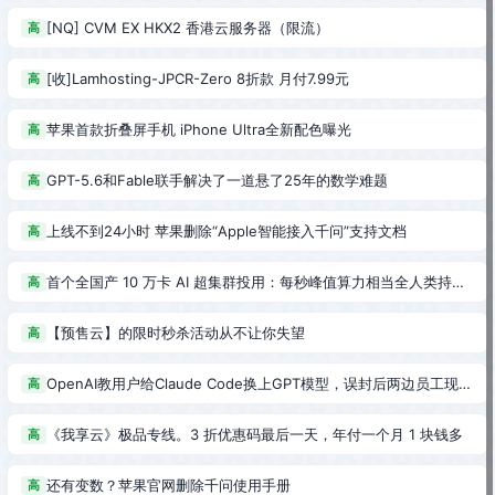
[NQ] CVM EX HKX2 香港云服务器（限流）
高
[收]Lamhosting-JPCR-Zero 8折款 月付7.99元
高
苹果首款折叠屏手机 iPhone Ultra全新配色曝光
高
GPT-5.6和Fable联手解决了一道悬了25年的数学难题
高
上线不到24小时 苹果删除“Apple智能接入千问”支持文档
高
首个全国产 10 万卡 AI 超集群投用：每秒峰值算力相当全人类持续计算 200 年
高
【预售云】的限时秒杀活动从不让你失望
高
OpenAI教用户给Claude Code换上GPT模型，误封后两边员工现场互损!
高
《我享云》极品专线。3 折优惠码最后一天，年付一个月 1 块钱多
高
还有变数？苹果官网删除千问使用手册
高