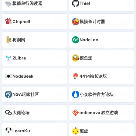
275
4K
极简单行阅读器
Thief
215
890
Chiphell
摸摸鱼计时器
1K
228
树洞网
NodeLoc
218
2K
2Libra
摸鱼派
15K
1K
NodeSeek
4414站长论坛
5K
13K
NGA玩家社区
小众软件官方论坛
6K
981
大佬论坛
indienova 独立游戏
2K
14K
LearnKu
煎蛋