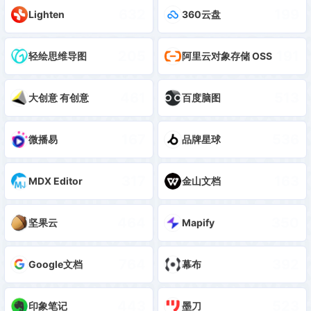
632
199
Lighten
360云盘
205
191
轻绘思维导图
阿里云对象存储 OSS
461
513
大创意 有创意
百度脑图
167
536
微播易
品牌星球
317
163
MDX Editor
金山文档
464
350
坚果云
Mapify
764
392
Google文档
幕布
443
523
印象笔记
墨刀