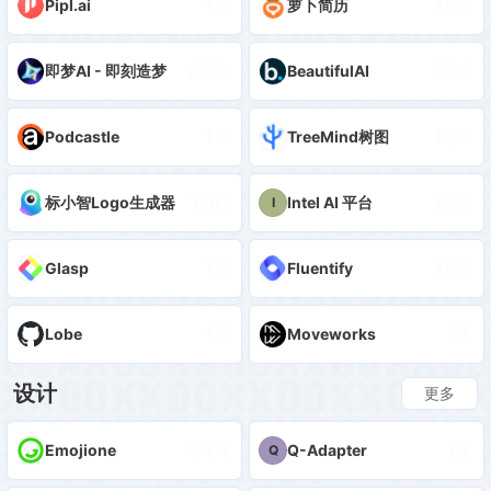
1K
153
Pipl.ai
萝卜简历
660
213
即梦AI - 即刻造梦
BeautifulAI
1K
136
Podcastle
TreeMind树图
190
135
标小智Logo生成器
Intel AI 平台
I
1K
158
Glasp
Fluentify
1K
1K
Lobe
Moveworks
设计
更多
444
1K
Emojione
Q-Adapter
Q