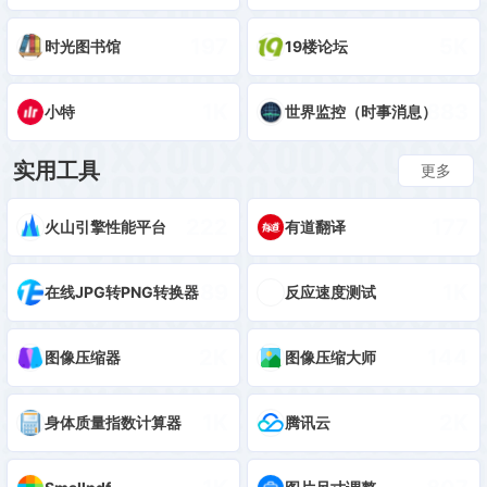
197
5K
时光图书馆
19楼论坛
1K
883
小特
世界监控（时事消息）
实用工具
更多
222
177
火山引擎性能平台
有道翻译
789
1K
在线JPG转PNG转换器
反应速度测试
2K
144
图像压缩器
图像压缩大师
1K
2K
身体质量指数计算器
腾讯云