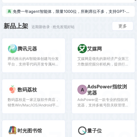
免费一年agent智能体，限量1000位，所剩席位不多，支持GPT-5.6-sol, Claude-opus-5顶级模型
高
新品上架
更多
近期新收录 · 抢先发现好站
39
36
腾讯元器
艾媒网
腾讯推出的AI智能体创建与分发
艾媒网是领先的新经济产业第三
平台，支持零代码开发专属AI聊
方数据挖掘分析机构，提供行业
天机器人，深度集成腾讯生态能
报告、消费洞察和商业趋势数
力，可分发至微信等渠道。
据，覆盖AI、电商、汽车等多个
领域。
AdsPower指纹浏
25
28
数码荔枝
A
览器
数码荔枝是一家正版软件商店，
AdsPower是一款专业的指纹浏
销售Win/Mac/iOS/Android平台
览器，支持多账号防关联管理，
的影音、办公、设计等软件，并
适用于跨境电商、广告投放、社
提供使用教程和会员优惠。
媒营销等场景，提供独立浏览器
环境，降低封号风险。
时光图书馆
量子位