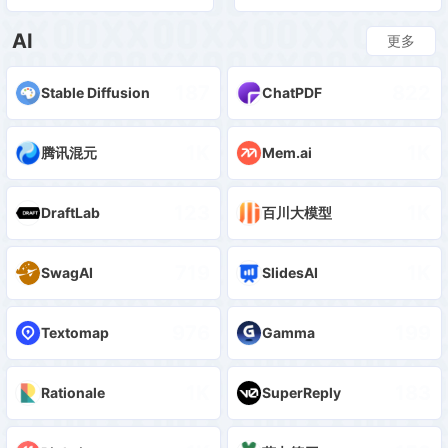
UI/B端设计规范及原创设计内
React、Webpack、MongoDB
容，含Figma等工具学习资源。
等热门技术栈，提供从入门到精
AI
通的详细教程和实战案例。
更多
187
822
Stable Diffusion
ChatPDF
1K
1K
腾讯混元
Mem.ai
123
1K
DraftLab
百川大模型
719
1K
SwagAI
SlidesAI
976
199
Textomap
Gamma
1K
183
Rationale
SuperReply