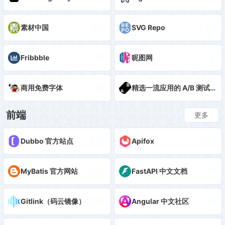
4K
472
素材中国
SVG Repo
1K
1K
Fribbble
昵图网
1K
106
商用免费字体
精选一流应用的 A/B 测试结果
前端
更多
116
190
Dubbo 官方站点
Apifox
110
77
MyBatis 官方网站
FastAPI 中文文档
108
81
Gitlink（码云镜像）
Angular 中文社区