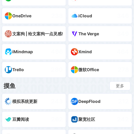
238
346
OneDrive
iCloud
533
349
文案狗 | 给文案狗一点灵感!
The Verge
496
464
iMindmap
Xmind
280
278
Trello
微软Office
摸鱼
更多
243
212
模拟系统更新
DeepFlood
262
242
豆瓣阅读
聚宽社区