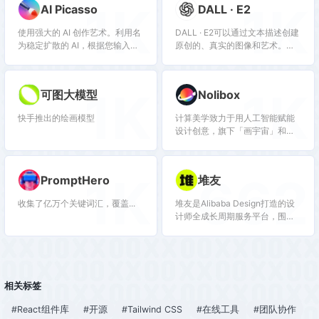
1K
1K
AI Picasso
DALL · E2
使用强大的 AI 创作艺术。利用名
DALL · E2可以通过文本描述创建
为稳定扩散的 AI，根据您输入的
原创的、真实的图像和艺术。它
文本生成图像。AI 完成填充区
可以结合概念、属性和风格。
域。您可以使用提示编辑填充区
域。
1K
1K
可图大模型
Nolibox
快手推出的绘画模型
计算美学致力于用人工智能赋能
设计创意，旗下「画宇宙」和
「图宇宙」两款产品，为个人用
户和企业用户提供全链路 AIGC
和人工智能设计服务。
1K
662
PromptHero
堆友
收集了亿万个关键词汇，覆盖...
堆友是Alibaba Design打造的设
计师全成长周期服务平台，围绕
品质、效率、技能、成就、收入
五大用户价值布局平台能力，全
力服务设计师，旨在成为设计师
的好朋友。 堆友历经大厂设计师
团队多轮打磨雕刻，集海量高品
相关标签
质3D素材、实时在线渲染、多元
场景功能应用、轻便好学易上手
#React组件库
#开源
#Tailwind CSS
#在线工具
#团队协作
等多重优势于一身的设计神器，