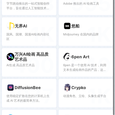
653
995
字节跳动推出的一站式智能创作
Adobe 推出的 AI 绘画工具
平台，旨在通过人工智能技术为
用户提供高效、便捷的创作体验
1K
1K
无界AI
悠船
国风、国潮、国漫AI绘画内容社
Midjourney 在国内的品牌
区
万兴AI绘画 高品质
400
540
6pen Art
艺术品
AI生成 高品质艺术品
6pen 是一个使用 AI 技术，利用
文本生成绘画作品的产品，这意
味着，你可以仅仅通过文字描述
画面内容，风格，就可以得到画
面
977
1K
DiffusionBee
Crypko
使用稳定扩散在您的计算机上生
动漫角色、立绘、头像生成平台
成 AI 艺术的最简单方法。