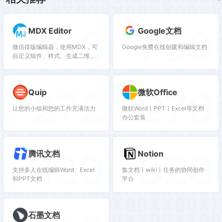
308
750
MDX Editor
Google文档
微信排版编辑器，使用MDX，可
Google免费在线创建和编辑文档
自定义组件、样式、生成二维
码、代码 diff 高亮，可导出
markdown 和 PDF
272
270
Quip
微软Office
让您的小组和您的工作充满活力
微软Word丨PPT丨Excel等文档
办公套装
320
329
腾讯文档
Notion
支持多人在线编辑Word、Excel
集文档丨wiki丨任务的协同创作
和PPT文档
平台
石墨文档