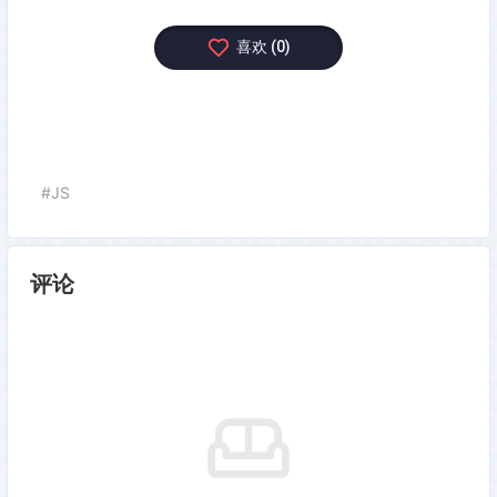
喜
欢
(
0
)
#JS
评论