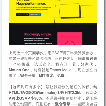
上周改一个页面动效，用GSAP调了半天弹簧参数，
结果一跑起来还是卡卡的。正想摔键盘，同事甩过来
一个链接说：试试这个。我点开一看，好家伙，
Motion One
，前身就是Framer Motion，现在独立出
来了，
完全开源、MIT协议、免费
。
【这库到底有多小】 最让我震惊的是它的体积。
纯
HTML/SVG版本的animate()函数只有2.3kb
，官网说
API比GSAP小90%
。不是那种阉割版的小，是正经
能用的动画库。而且它有个
混合引擎
——能用浏览器