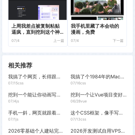
上周我差点被复制粘贴
我手机里藏了本会动的
发表评论
逼疯，直到挖到这个神
漫画，免费
器
07/4
上一篇
07/4
下一篇
相关推荐
我搞了个网页，长得跟Win7一模一样
我搞了个1984年的Mac桌面，纯CSS的
07/15
css
07/16
css
挖到一个能让你动画写得比说话还快的库
挖到一个让Vue项目变好看的UI库
07/4
js
06/28
vue
手机一斜，网页就跟着你动，这库太野了
这个CSS框架，像手写笔记一样随意
07/1
js
07/13
css
2026零基础个人建站完整上线操作指南
2026开发测试自用VPS性价比完整选购指南