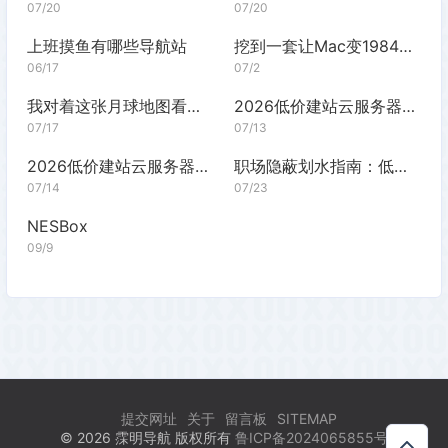
07/20
07/20
上班摸鱼有哪些导航站
挖到一套让Mac变1984的壁纸，太对味了
06/17
07/2
我对着这张月球地图看了半小时
2026低价建站云服务器推荐：百元预算怎么选
07/17
07/13
2026低价建站云服务器推荐：百元方案对比
职场隐蔽划水指南：低调浏览不翻车的网站合集
07/14
07/23
NESBox
09/9
提交网址
关于
留言板
SITEMAP
© 2026 霂明导航 版权所有
鲁ICP备2024065855号