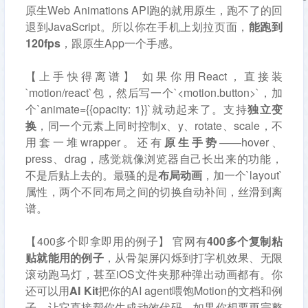
原生Web Animations API跑的就用原生，跑不了的回
退到JavaScript。所以你在手机上划拉页面，
能跑到
120fps
，跟原生App一个手感。
【上手快得离谱】 如果你用React，直接装
`motion/react`包，然后写一个`<motion.button>`，加
个`animate={{opacity: 1}}`就动起来了。支持
独立变
换
，同一个元素上同时控制x、y、rotate、scale，不
用套一堆wrapper。还有
原生手势
——hover、
press、drag，感觉就像浏览器自己长出来的功能，
不是后贴上去的。最骚的是
布局动画
，加一个`layout`
属性，两个不同布局之间的切换自动补间，丝滑到离
谱。
【400多个即拿即用的例子】 官网有
400多个复制粘
贴就能用的例子
，从骨架屏闪烁到打字机效果、无限
滚动跑马灯，甚至iOS文件夹那种弹出动画都有。你
还可以用
AI Kit
把你的AI agent喂饱Motion的文档和例
子，让它直接帮你生成动效代码。如果你想要更完整