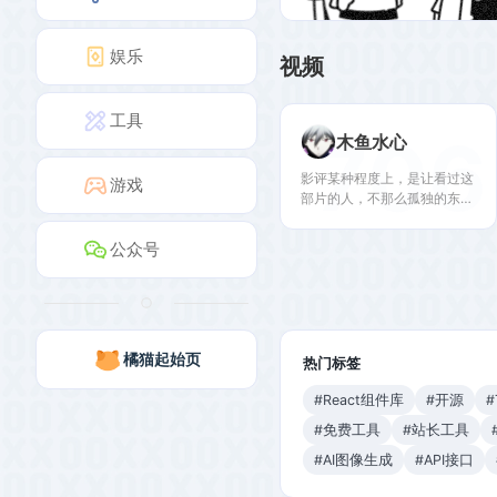
娱乐
视频
工具
706
木鱼水心
影评某种程度上，是让看过这
游戏
部片的人，不那么孤独的东
西。商务邮箱/QQ：bd@ark-
tv.com
公众号
橘猫起始页
热门标签
#React组件库
#开源
#
#免费工具
#站长工具
#AI图像生成
#API接口