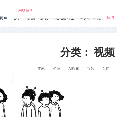
网络异常
摸鱼
设计
前端
站长
论坛新鲜事
有趣的灵魂
羊毛
分类：
视频
本站
AI搜索
谷歌
百度
必应