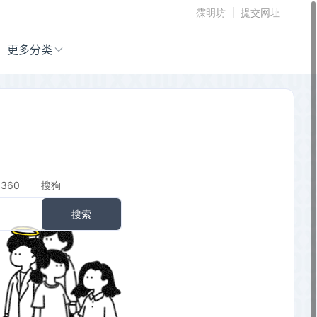
霂明坊
提交网址
更多分类
360
搜狗
搜索