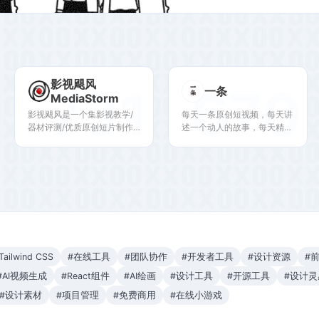
影视飓风
731
670
一条
MediaStorm
影视飓风是一个集影视教学/
每天一条原创短视频，每天讲
器材评测/优质原创短片制作/
述一个动人的故事，每天精选
商业广告摄制/影视资源分享
人间美物，每天来和我一起过
为一体的专业影视公司。
美好的生活。
Tailwind CSS
#在线工具
#团队协作
#开发者工具
#设计资源
#
#AI视频生成
#React组件
#AI绘画
#设计工具
#开源工具
#设计灵
#设计素材
#项目管理
#免费商用
#在线小游戏