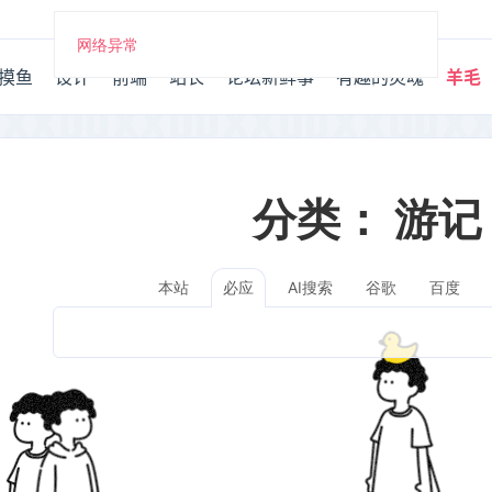
网络异常
摸鱼
设计
前端
站长
论坛新鲜事
有趣的灵魂
羊毛
分类：
游记
本站
AI搜索
谷歌
百度
必应