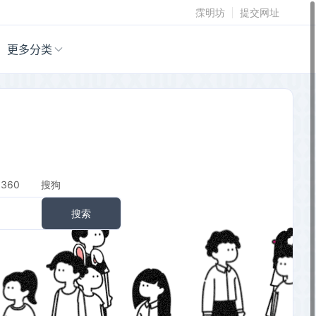
霂明坊
提交网址
更多分类
360
搜狗
搜索