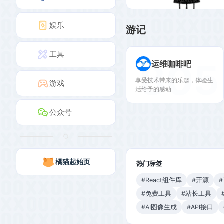
娱乐
游记
工具
805
运维咖啡吧
享受技术带来的乐趣，体验生
游戏
活给予的感动
公众号
橘猫起始页
热门标签
#React组件库
#开源
#
#免费工具
#站长工具
#AI图像生成
#API接口