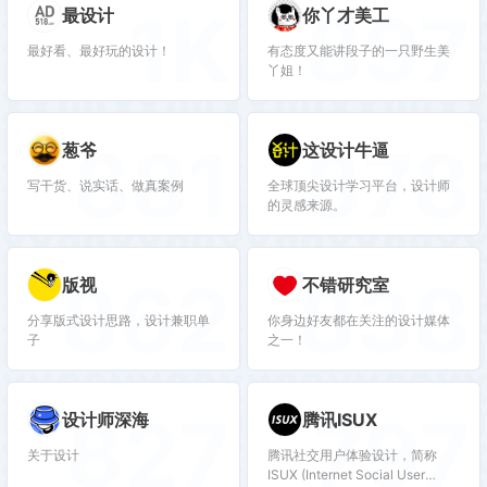
1K
897
最设计
你丫才美工
最好看、最好玩的设计！
有态度又能讲段子的一只野生美
丫姐！
881
878
葱爷
这设计牛逼
写干货、说实话、做真案例
全球顶尖设计学习平台，设计师
的灵感来源。
862
838
版视
不错研究室
分享版式设计思路，设计兼职单
你身边好友都在关注的设计媒体
子
之一！
827
797
设计师深海
腾讯ISUX
关于设计
腾讯社交用户体验设计，简称
ISUX (Internet Social User