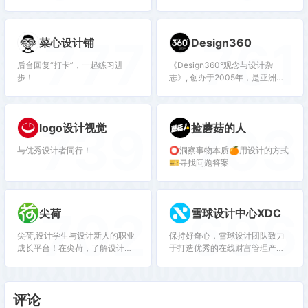
Experience)，是腾讯核心设计团
队， 负责腾讯社交网络相关产品
的用户体验设计与研究。
777
761
菜心设计铺
Design360
后台回复“打卡”，一起练习进
《Design360°观念与设计杂
步！
志》, 创办于2005年，是亚洲著
名专业设计杂志。致力于整合资
源传播设计，建立中西互动交流
平台，探索设计的价值可能。
739
703
logo设计视觉
捡蘑菇的人
与优秀设计者同行！
⭕️洞察事物本质🍊用设计的方式
🎫寻找问题答案
702
696
尖荷
雪球设计中心XDC
尖荷,设计学生与设计新人的职业
保持好奇心，雪球设计团队致力
成长平台！在尖荷，了解设计行
于打造优秀的在线财富管理产品
业、认知设计职业、学习设计实
和品牌体验。
战。与尖荷一起，发现设计职业
的正确打开方式。
评论