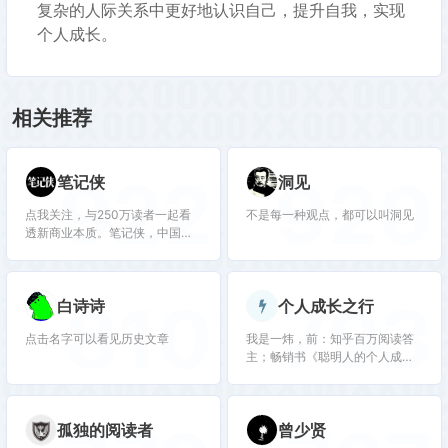
复杂的人际关系中更好地认识自己，提升自我，实现
个人成长。
相关推荐
922
920
笔记侠
洞见
点我关注，与250万读者一起看
不是每一种观点，都可以叫洞见
透新商业本质。笔记侠，中国新
商业知识干货共享社区，8000多
篇干货笔记，宏观趋势、组织管
理、商业模式等28个主题可精准
810
793
白诗诗
个人成长之行
搜索。
点击名字可以看见历史文章
我是一炜，前：知乎百万阅读答
主；畅销书《聪明人的个人成
长》《自律修炼手册》译者；华
为海外财务经理。现：加密投资
人/创业者；Web3社区
孤独的阅读者
曾少贤
「RichDAO」联合发起人。从传
统职场到投资/创业，分享个人成