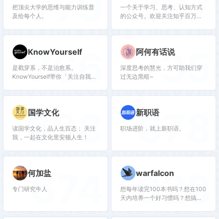
779
767
把顶尖大学的思维与能力训练普
一个关于学习、思考、认知方式
长相关真实体验&思考。
及给每个人。
的公众号。欢迎关注知乎百万赞
答主曾少贤。
766
735
KnowYourself
阿何有话说
是戳穿系，不是治愈系。
深度思考的慧光，方可助我们穿
KnowYourself带你「关注自我和
过无边黑暗~
内心」。旗下有心理社区月食
app。
698
678
国学文化
新职语
读国学文化，品人生百态； 关注
职场进阶，就上新职语。
我，一起在文化里安顿人生！
674
628
何加盐
warfalcon
专门研究牛人
想每年读完100本书吗？想在100
天内培养一个好习惯吗？想搞定
拖延和注意力不集中吗？关注
我，让你成为一个行动者，跟几