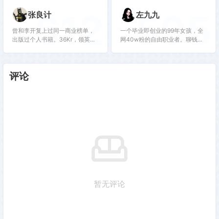
十万读者一起成长，欢迎参加
612
595
张良计
左九九
100天行动
曾和李开复上过同一商业榜单，
一个毕业即创业的99年女孩，全
出版过个人书籍。36Kr，领英专
网40w粉的自由职业者。聊钱聊
栏作者。擅长思维干货，个人成
爱聊成长，见字如面，感谢关注
长，商业创业咨询。带你参透人
♥️
性，一起赚钱。
评论
暂无评论