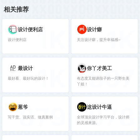
相关推荐
1K
1K
设计便利店
设计癖
设计便利店
关注设计癖，提升幸福感~
1K
897
最设计
你丫才美工
最好看、最好玩的设计！
有态度又能讲段子的一只野生美
丫姐！
879
878
葱爷
这设计牛逼
写干货、说实话、做真案例
全球顶尖设计学习平台，设计师
的灵感来源。