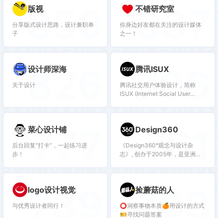
859
837
版视
不错研究室
分享版式设计思路，设计兼职单
你身边好友都在关注的设计媒体
子
之一！
826
796
设计师深海
腾讯ISUX
关于设计
腾讯社交用户体验设计，简称
ISUX (Internet Social User
Experience)，是腾讯核心设计团
队， 负责腾讯社交网络相关产品
的用户体验设计与研究。
777
761
菜心设计铺
Design360
后台回复“打卡”，一起练习进
《Design360°观念与设计杂
步！
志》, 创办于2005年，是亚洲著
名专业设计杂志。致力于整合资
源传播设计，建立中西互动交流
平台，探索设计的价值可能。
739
703
logo设计视觉
捡蘑菇的人
与优秀设计者同行！
⭕️洞察事物本质🍊用设计的方式
🎫寻找问题答案