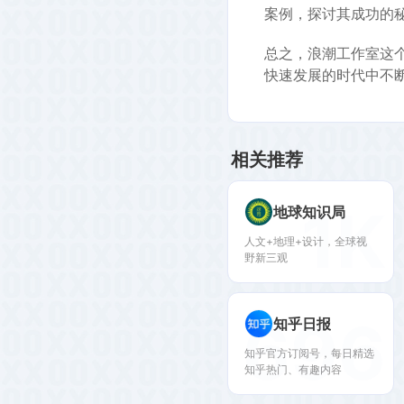
案例，探讨其成功的
总之，浪潮工作室这
快速发展的时代中不
相关推荐
1K
地球知识局
人文+地理+设计，全球视
野新三观
696
知乎日报
知乎官方订阅号，每日精选
知乎热门、有趣内容