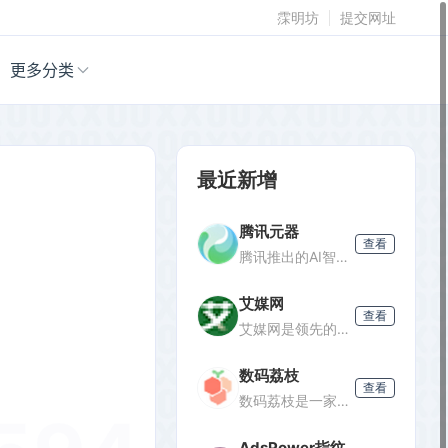
霂明坊
提交网址
更多分类
最近新增
腾讯元器
查看
腾讯推出的AI智能体创建与分发平台，支持零代码开发专属AI聊天机器人，深度集成腾讯生态能力，可分发至微信等渠道。
艾媒网
查看
艾媒网是领先的新经济产业第三方数据挖掘分析机构，提供行业报告、消费洞察和商业趋势数据，覆盖AI、电商、汽车等多个领域。
数码荔枝
查看
数码荔枝是一家正版软件商店，销售Win/Mac/iOS/Android平台的影音、办公、设计等软件，并提供使用教程和会员优惠。
AdsPower指纹