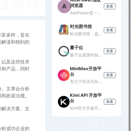
594
A
浏览器
查看
AdsPower是一款专业的指纹浏览器，支持多账号防关联管理，适用于跨境电商、广告投放、社媒营销等场景，提供独立浏览器环境，降低封号风险。
时光图书馆
查看
时光图书馆：提供经典珍藏图书、照片、杂志等文化资源的数字平台。
丰富多样，旨在
的解读和独到的
量子位
查看
量子位是国内知名的科技媒体，专注于人工智能领域，提供最新AI资讯、行业分析和深度报道，是了解AI发展的重要窗口。
，以及这些技术
果和产品，同时
MiniMax开放平
台
查看
专注于对话式AI服务的开放平台，提供轻量级API接口，支持多轮对话、文本生成等功能，适合需要快速集成对话能力的开发者。
势。文章会分析
Kimi API 开放平
局和政策法规。
台
查看
和解决方案。文
Kimi官方开放平台，提供K3旗舰模型及K2.7 Code编程模型API，支持1M token上下文、联网搜索及代码执行，助力开发者高效构建智能应用。
分析成功企业的