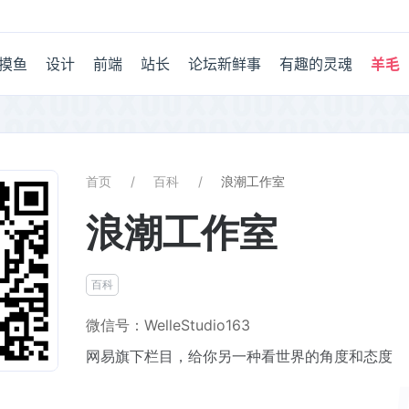
摸鱼
设计
前端
站长
论坛新鲜事
有趣的灵魂
羊毛
首页
百科
浪潮工作室
浪潮工作室
百科
微信号：WelleStudio163
网易旗下栏目，给你另一种看世界的角度和态度