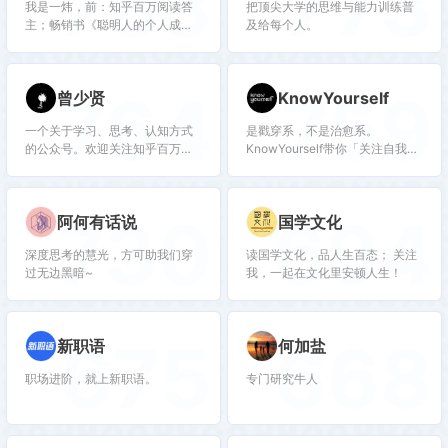
788
773
我是一炜，前：知乎百万阅读答
把顶尖大学的思维与能力训练普
主；畅销书《聪明人的个人成
及给每个人。
长》《自律修炼手册》译者；华
为海外财务经理。现：加密投资
人/创业者；Web3社区
764
759
曾少贤
KnowYourself
「RichDAO」联合发起人。从传
统职场到投资/创业，分享个人成
一个关于学习、思考、认知方式
是戳穿系，不是治愈系。
长相关真实体验&思考。
的公众号。欢迎关注知乎百万赞
KnowYourself带你「关注自我和
答主曾少贤。
内心」。旗下有心理社区月食
app。
730
694
阿何有话说
国学文化
深度思考的慧光，方可助我们穿
读国学文化，品人生百态； 关注
过无边黑暗~
我，一起在文化里安顿人生！
675
668
新职语
何加盐
职场进阶，就上新职语。
专门研究牛人