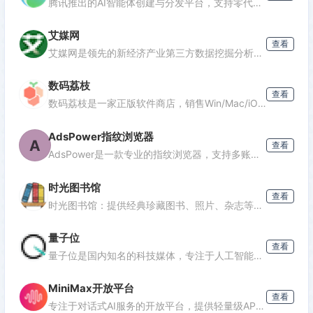
腾讯推出的AI智能体创建与分发平台，支持零代码开发专属AI聊天机器人，深度集成腾讯生态能力，可分发至微信等渠道。
艾媒网
查看
发表评论
艾媒网是领先的新经济产业第三方数据挖掘分析机构，提供行业报告、消费洞察和商业趋势数据，覆盖AI、电商、汽车等多个领域。
数码荔枝
查看
数码荔枝是一家正版软件商店，销售Win/Mac/iOS/Android平台的影音、办公、设计等软件，并提供使用教程和会员优惠。
AdsPower指纹浏览器
A
查看
AdsPower是一款专业的指纹浏览器，支持多账号防关联管理，适用于跨境电商、广告投放、社媒营销等场景，提供独立浏览器环境，降低封号风险。
时光图书馆
查看
时光图书馆：提供经典珍藏图书、照片、杂志等文化资源的数字平台。
量子位
查看
量子位是国内知名的科技媒体，专注于人工智能领域，提供最新AI资讯、行业分析和深度报道，是了解AI发展的重要窗口。
MiniMax开放平台
查看
专注于对话式AI服务的开放平台，提供轻量级API接口，支持多轮对话、文本生成等功能，适合需要快速集成对话能力的开发者。