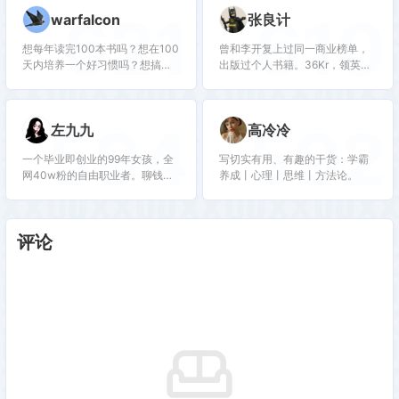
621
610
warfalcon
张良计
想每年读完100本书吗？想在100
曾和李开复上过同一商业榜单，
天内培养一个好习惯吗？想搞定
出版过个人书籍。36Kr，领英专
拖延和注意力不集中吗？关注
栏作者。擅长思维干货，个人成
我，让你成为一个行动者，跟几
长，商业创业咨询。带你参透人
十万读者一起成长，欢迎参加
性，一起赚钱。
594
592
左九九
高冷冷
100天行动
一个毕业即创业的99年女孩，全
写切实有用、有趣的干货：学霸
网40w粉的自由职业者。聊钱聊
养成丨心理丨思维丨方法论。
爱聊成长，见字如面，感谢关注
♥️
评论