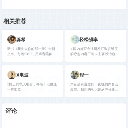
相关推荐
906
707
蕊希
轻松频率
新书《我失去你的那一天》全新
• 国内首家专注研发打造多维度
上市。每晚9:00，用声音陪你入
的疗愈内容厂牌 • 主要以治愈、
睡。陪伴更多年轻人，更好地成
轻松、助眠、冥想、学习、白噪
长。（微博：蕊希Erin 小红书：
声、自然、氛围为主题打造疗愈
蕊希Erin / 蕊希哈哈）
音乐内容 • 通过音乐、五感体
602
594
X电波
程一
验、疗愈活动及产品，多角度解
决失眠、焦虑等问题，达成深度
x博士的私人电台，每晚十点推送
声音是有温度的，夜晚的声音会
放松和积极情绪恢复
一首柔歌
发光。我们的相识是从声音开
始，透过麦克风穿过耳机，让你
更靠近我。程一电台，每晚都会
温暖你。新浪微博：DJ程一
评论