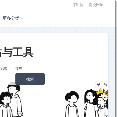
霂明坊
提交网址
更多分类
站与工具
360
搜狗
搜索