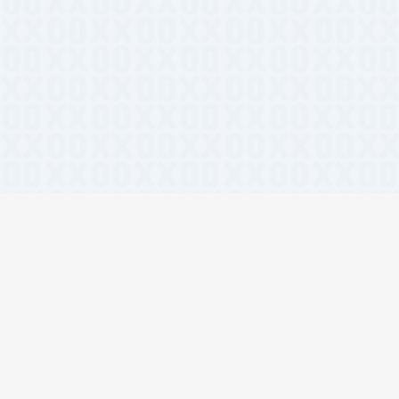
相关标签
#React组件库
#开源
#Tai
#免费工具
#站长工具
#A