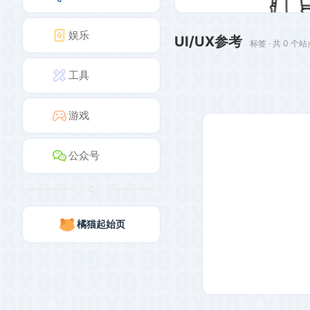
娱乐
UI/UX参考
标签 · 共 0 个
工具
游戏
公众号
橘猫起始页