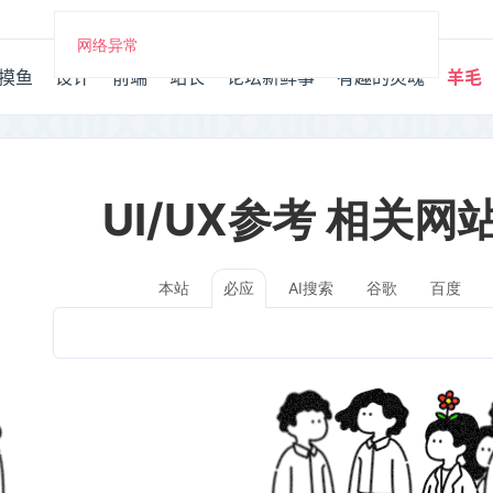
网络异常
摸鱼
设计
前端
站长
论坛新鲜事
有趣的灵魂
羊毛
UI/UX参考 相关网
本站
AI搜索
谷歌
百度
必应