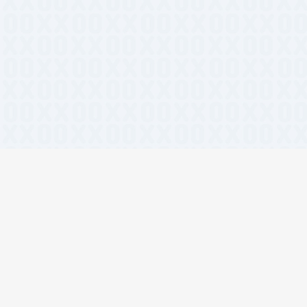
lwind CSS
#在线工具
#团队协作
#开发者工具
#设计资源
#前端
I视频生成
#React组件
#AI绘画
#设计工具
#开源工具
#设计灵感