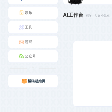
娱乐
AI工作台
标签 · 共 0 个站点
工具
游戏
公众号
橘猫起始页