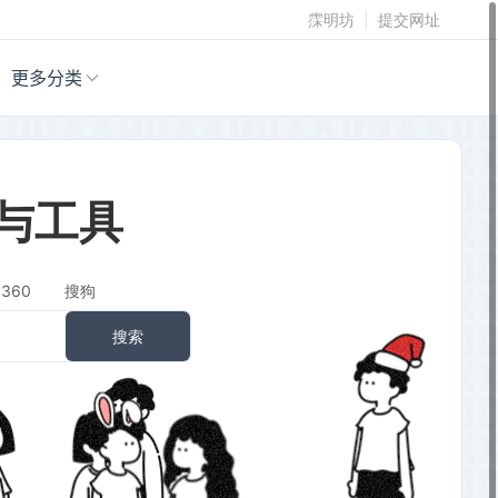
霂明坊
提交网址
更多分类
站与工具
360
搜狗
搜索