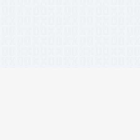
lwind CSS
#在线工具
#团队协作
#开发者工具
#设计资源
#前端
I视频生成
#React组件
#AI绘画
#设计工具
#开源工具
#设计灵感