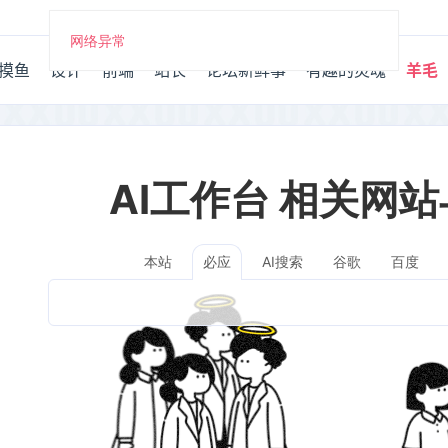
网络异常
摸鱼
设计
前端
站长
论坛新鲜事
有趣的灵魂
羊毛
AI工作台 相关网
本站
AI搜索
谷歌
百度
必应