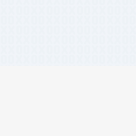
相关标签
#React组件库
#开源
#Tai
#免费工具
#站长工具
#A