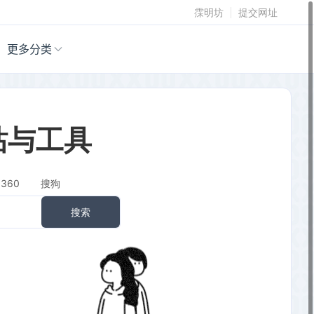
霂明坊
提交网址
更多分类
站与工具
360
搜狗
搜索