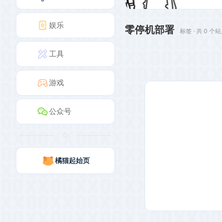
娱乐
零停机部署
标签 · 共 0 个
工具
游戏
公众号
橘猫起始页