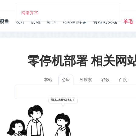
网络异常
摸鱼
设计
前端
站长
论坛新鲜事
有趣的灵魂
羊毛
零停机部署 相关网
本站
AI搜索
谷歌
百度
必应