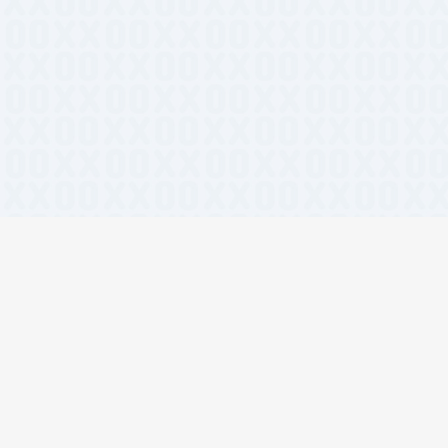
lwind CSS
#在线工具
#团队协作
#开发者工具
#设计资源
#前端
I视频生成
#React组件
#AI绘画
#设计工具
#开源工具
#设计灵感