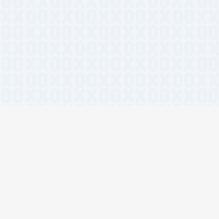
相关标签
#React组件库
#开源
#Tai
#免费工具
#站长工具
#A