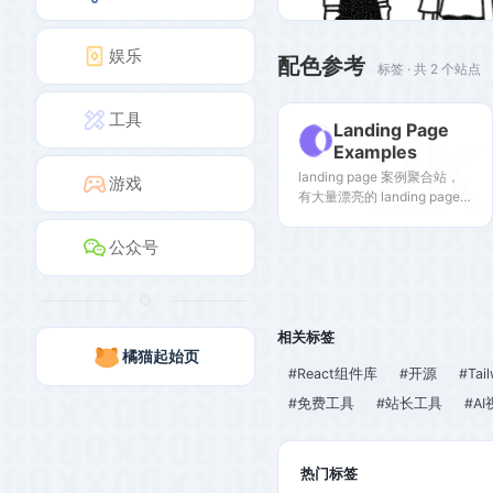
娱乐
配色参考
标签 · 共 2 个站点
工具
Landing Page
2K
Examples
landing page 案例聚合站，
游戏
有大量漂亮的 landing page
案例，可以学习参考，获得启
发。
公众号
相关标签
橘猫起始页
#React组件库
#开源
#Tai
#免费工具
#站长工具
#A
热门标签