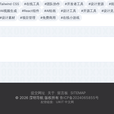
Tailwind CSS
#在线工具
#团队协作
#开发者工具
#设计资源
#
#AI视频生成
#React组件
#AI绘画
#设计工具
#开源工具
#设计灵
#设计素材
#项目管理
#免费商用
#在线小游戏
提交网址
关于
留言板
SITEMAP
© 2026 霂明导航 版权所有
鲁ICP备2024065855号
友情链接:
UIKIT 中文网