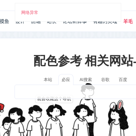
网络异常
摸鱼
设计
前端
站长
论坛新鲜事
有趣的灵魂
羊毛
配色参考 相关网站
本站
AI搜索
谷歌
百度
必应