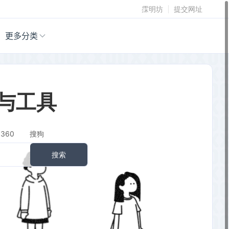
霂明坊
提交网址
更多分类
与工具
360
搜狗
搜索