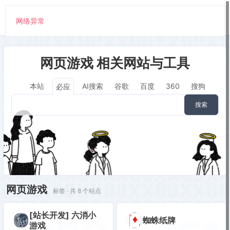
网络异常
网页游戏 相关网站与工具
本站
AI搜索
谷歌
百度
360
搜狗
必应
搜索
网页游戏
标签 · 共 8 个站点
[站长开发] 六消小
蜘蛛纸牌
游戏