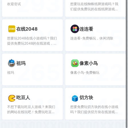
293
451
欢迎尝试
想要玩在线蜘蛛纸牌游戏吗？我
们提供免费玩的在线纸牌游戏，
让你随时随地都能享受游戏的乐
趣！
308
275
在线2048
连连看
想要玩2048在线小游戏吗？我们
连连看-免费畅玩，休闲消除
提供免费玩2048的在线游戏，让
你体验极致挑战，快来尝试吧！
265
222
祖玛
像素小鸟
祖玛
像素小鸟-免费畅玩
213
242
吃豆人
切方块
不想下载玩吃豆人游戏？来我们
想要免费玩切方块的在线小游戏
的网站在线玩吧！免费玩吃豆人
吗？我们提供切方块在线游戏，
游戏，尽情享受经典游戏的乐
让您体验切方块的乐趣，赶快加
趣！
入我们，开始游戏吧！