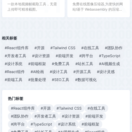
141
2K
一款本地视频帧截取工具，无需
免费在线图像压缩器,为更快的网
上传即可精准截图。
站!基于 Webassembly 的压缩实
现,可减小您的 WEBP、JPEG 和
PNG 图像的文件大小。
相关标签
#React组件库
#开源
#Tailwind CSS
#在线工具
#团队协作
#开发者工具
#设计资源
#前端开发
#跨平台
#TypeScript
#设计系统
#前端框架
#免费工具
#站长工具
#AI视频生成
#React组件
#AI绘画
#设计工具
#开源工具
#设计灵感
#前端工具
#批量处理
#SEO工具
#数据可视化
热门标签
#React组件库
#开源
#Tailwind CSS
#在线工具
#团队协作
#开发者工具
#设计资源
#前端开发
#跨平台
#TypeScript
#设计系统
#前端框架