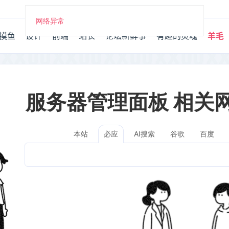
网络异常
摸鱼
设计
前端
站长
论坛新鲜事
有趣的灵魂
羊毛
服务器管理面板 相关
本站
AI搜索
谷歌
百度
必应