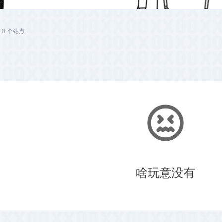
共 0 个站点
啥玩意没有