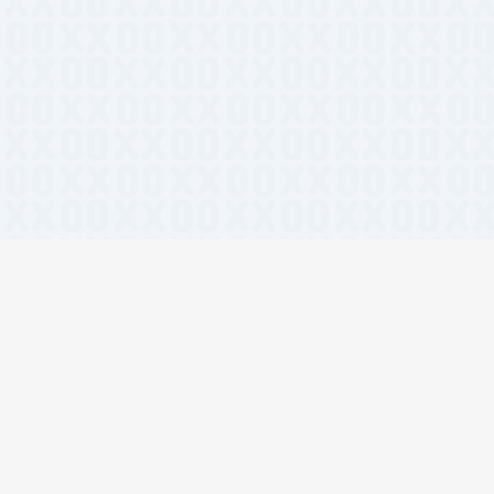
lwind CSS
#在线工具
#团队协作
#开发者工具
#设计资源
#前端
I视频生成
#React组件
#AI绘画
#设计工具
#开源工具
#设计灵感