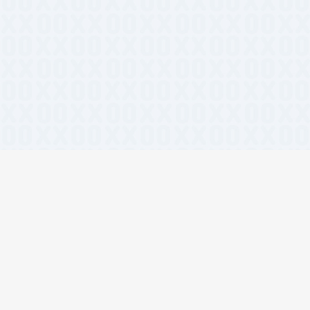
相关标签
#React组件库
#开源
#Tai
#免费工具
#站长工具
#A