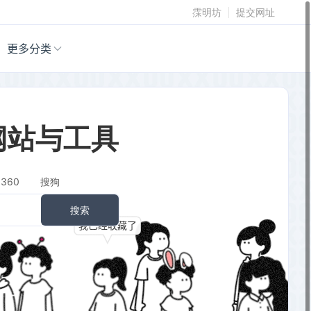
霂明坊
提交网址
更多分类
网站与工具
360
搜狗
搜索