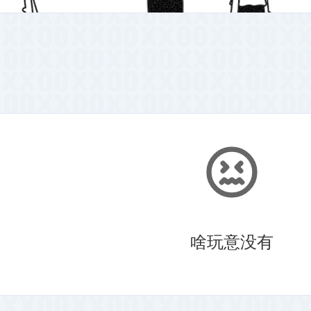
啥玩意没有