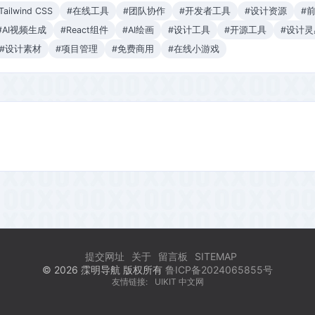
Tailwind CSS
#在线工具
#团队协作
#开发者工具
#设计资源
#
#AI视频生成
#React组件
#AI绘画
#设计工具
#开源工具
#设计灵
#设计素材
#项目管理
#免费商用
#在线小游戏
提交网址
关于
留言板
SITEMAP
© 2026 霂明导航 版权所有
鲁ICP备2024065855号
友情链接:
UIKIT 中文网