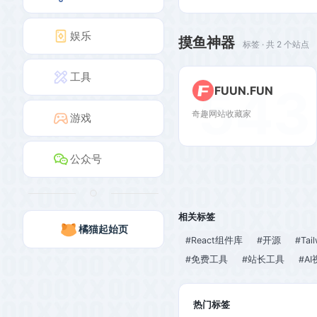
娱乐
摸鱼神器
标签 · 共 2 个站点
工具
543
FUUN.FUN
奇趣网站收藏家
游戏
公众号
相关标签
橘猫起始页
#React组件库
#开源
#Tai
#免费工具
#站长工具
#A
热门标签