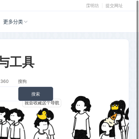
霂明坊
提交网址
更多分类
与工具
360
搜狗
搜索