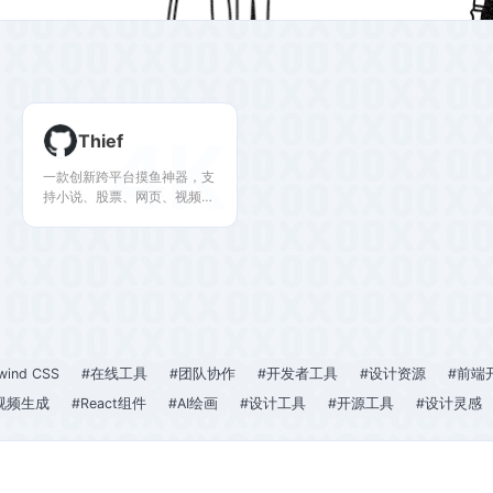
4K
Thief
一款创新跨平台摸鱼神器，支
持小说、股票、网页、视频、
直播、PDF、游戏等摸鱼模
式，为上班族打造的上班必备
神器，使用此软件可以让上班
倍感轻松，远离 ICU。 -
cteamx/Thief
lwind CSS
#在线工具
#团队协作
#开发者工具
#设计资源
#前端
I视频生成
#React组件
#AI绘画
#设计工具
#开源工具
#设计灵感