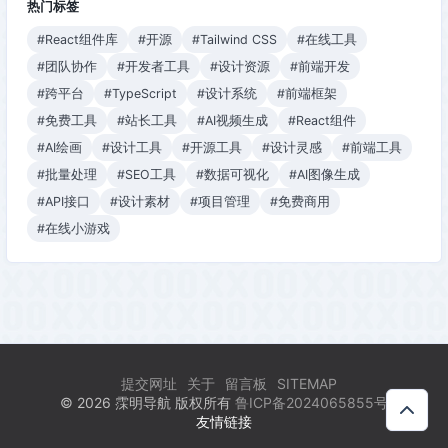
热门标签
#React组件库
#开源
#Tailwind CSS
#在线工具
#团队协作
#开发者工具
#设计资源
#前端开发
#跨平台
#TypeScript
#设计系统
#前端框架
#免费工具
#站长工具
#AI视频生成
#React组件
#AI绘画
#设计工具
#开源工具
#设计灵感
#前端工具
#批量处理
#SEO工具
#数据可视化
#AI图像生成
#API接口
#设计素材
#项目管理
#免费商用
#在线小游戏
提交网址
关于
留言板
SITEMAP
© 2026 霂明导航 版权所有
鲁ICP备2024065855号
友情链接