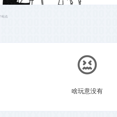
 个站点
啥玩意没有