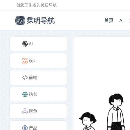
创意工作者的优质导航
首页
AI
AI
设计
前端
站长
摸鱼
产品