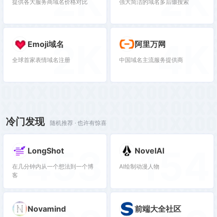
2K
2K
提供各大服务商域名价格对比
强大简洁的域名多后缀搜索
2K
4K
Emoji域名
阿里万网
全球首家表情域名注册
中国域名主流服务提供商
冷门发现
随机推荐 · 也许有惊喜
453
154
LongShot
NovelAI
在几分钟内从一个想法到一个博
AI绘制动漫人物
客
Novamind
前端大全社区