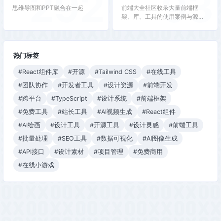
292
93
思维导图和PPT融合在一起
前端大全社区收录大量前端框
架、库、工具的使用案例与源
码，论坛区提供技术交流、问题
求助和项目展示，适合进阶开发
者。
热门标签
#React组件库
#开源
#Tailwind CSS
#在线工具
#团队协作
#开发者工具
#设计资源
#前端开发
#跨平台
#TypeScript
#设计系统
#前端框架
#免费工具
#站长工具
#AI视频生成
#React组件
#AI绘画
#设计工具
#开源工具
#设计灵感
#前端工具
#批量处理
#SEO工具
#数据可视化
#AI图像生成
#API接口
#设计素材
#项目管理
#免费商用
#在线小游戏