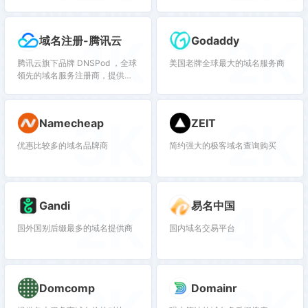
合需要长期维护域名的企业和个
抢注、域名买卖交易、域名续费
人。
管理等多项业务。聚名致力于打
造最好的域名交易平台，聚名，
1K
2K
域名注册-腾讯云
Godaddy
让域名创造更多价值！
腾讯云旗下品牌 DNSPod ，全球
美国老牌全球最大的域名服务商
领先的域名服务注册商，提供域
名注册、域名查询、域名购买、
域名交易等功能，以及DNS解
析、SSL证书一站式服务，满足
3K
2K
Namecheap
ZEIT
千万用户的网站建设需求。腾讯
云 DNSPod 提供可靠技术、全方
优惠比较多的域名品牌商
简约强大的极客域名查询购买
位保障护航，助力用户在此快速
完成品牌数字化建设，并实现云
资源的统一管理及高效调度。
2K
4K
Gandi
易名中国
国外国别后缀最多的域名提供商
国内域名交易平台
Domcomp
Domainr