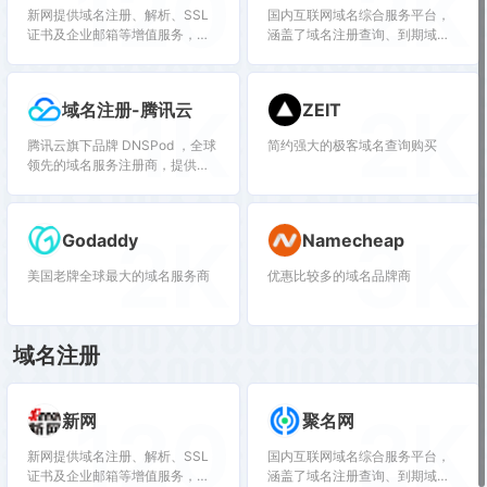
120
2K
新网提供域名注册、解析、SSL
国内互联网域名综合服务平台，
证书及企业邮箱等增值服务，适
涵盖了域名注册查询、到期域名
合需要长期维护域名的企业和个
抢注、域名买卖交易、域名续费
人。
管理等多项业务。聚名致力于打
造最好的域名交易平台，聚名，
1K
2K
域名注册-腾讯云
ZEIT
让域名创造更多价值！
腾讯云旗下品牌 DNSPod ，全球
简约强大的极客域名查询购买
领先的域名服务注册商，提供域
名注册、域名查询、域名购买、
域名交易等功能，以及DNS解
析、SSL证书一站式服务，满足
2K
3K
Godaddy
Namecheap
千万用户的网站建设需求。腾讯
云 DNSPod 提供可靠技术、全方
美国老牌全球最大的域名服务商
优惠比较多的域名品牌商
位保障护航，助力用户在此快速
完成品牌数字化建设，并实现云
资源的统一管理及高效调度。
域名注册
120
2K
新网
聚名网
新网提供域名注册、解析、SSL
国内互联网域名综合服务平台，
证书及企业邮箱等增值服务，适
涵盖了域名注册查询、到期域名