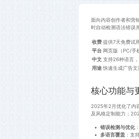
面向内容创作者和营
时自动检测语法错误
收费
提供7天免费试
平台
网页版（PC/手
中文
支持26种语言
用途
快速生成广告文
核心功能与
2025年2月优化了
及风格定制能力；202
错误检测与优化
多语言覆盖
：支