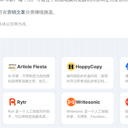
可在
营销文案
分类继续挑选。
,具体以官网为准。
439
478
Article Fiesta
HoppyCopy
AI 作家，可帮助您为您的网
编写精彩的长篇内容，使用
站或博客创建文章。您只需
向导立即将混乱的笔记转换
要提供关键字，剩下的交给
为有用的大纲
我们。我们的人工智能机器
人将创建长篇、支持 SEO
383
1K
Rytr
Writesonic
的文章，准备立即在您的网
站上发布。
Rytr 是一个人工智能写作助
Writesonic 是一个人工智能
面
手，可以帮助您创建高质量
作家，为博客、Facebook
的内容，在几秒钟内，在成
广告、谷歌广告和 Shopify
本的一小部分！
免费创建对 SEO 友好的内