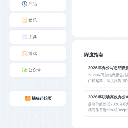
产品
娱乐
工具
游戏
深度指南
2026年办公写总结做
公众号
2026年写总结做报告推
门槛起草，深度报告用Dee
Slides一键生成，会
霂明导航按场景分类汇集
2026年职场高效办公
橘猫起始页
匹配自己岗位的工具组
霂明导航整理2026年
档写作首选Kimi或Deep
千问，会议纪要用Kimi或
最突出。按岗位匹配工