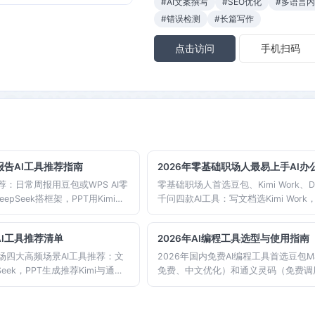
#AI文案撰写
#SEO优化
#多语言
#错误检测
#长篇写作
点击访问
手机扫码
报告AI工具推荐指南
2026年零基础职场人最易上手AI
荐：日常周报用豆包或WPS AI零
零基础职场人首选豆包、Kimi Work、D
pSeek搭框架，PPT用Kimi
千问四款AI工具：写文档选Kimi Work
议纪要用钉钉悟空或通义千问整理。
用钉钉选通义千问，严肃分析选DeepS
各类AI办公工具，帮你快速找到
免费可用。霂明导航按场景整理了完整
AI工具推荐清单
2026年AI编程工具选型与使用指南
合。
可上手。
职场四大高频场景AI工具推荐：文
2026年国内免费AI编程工具首选豆包Ma
Seek，PPT生成推荐Kimi与通义
免费、中文优化）和通义灵码（免费调用D
豆包，数据分析DeepSeek表现
版）。前端开发者推荐MarsCode，后
具组合，效率提升更明显。
通义灵码，进阶用户可用DeepSeek+Con
合。霂明导航收录全部主流工具直达入