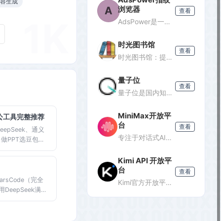
内容生成
A
浏览器
查看
1K
AdsPower是一款专业的指纹浏览器，支持多账号防关联管理，适用于跨境电商、广告投放、社媒营销等场景，提供独立浏览器环境，降低封号风险。
时光图书馆
查看
时光图书馆：提供经典珍藏图书、照片、杂志等文化资源的数字平台。
量子位
查看
量子位是国内知名的科技媒体，专注于人工智能领域，提供最新AI资讯、行业分析和深度报道，是了解AI发展的重要窗口。
MiniMax开放平
办公工具完整推荐
台
查看
eepSeek、通义
专注于对话式AI服务的开放平台，提供轻量级API接口，支持多轮对话、文本生成等功能，适合需要快速集成对话能力的开发者。
，做PPT选豆包，
eek。大多数功能
推荐，会打字即
Kimi API 开放平
台
查看
rsCode（完全
Kimi官方开放平台，提供K3旗舰模型及K2.7 Code编程模型API，支持1M token上下文、联网搜索及代码执行，助力开发者高效构建智能应用。
eepSeek满血
端Java开发者推荐
tinue插件组
口，快速对比体