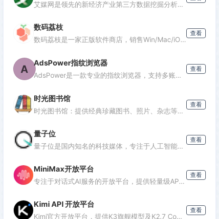
艾媒网是领先的新经济产业第三方数据挖掘分析机构，提供行业报告、消费洞察和商业趋势数据，覆盖AI、电商、汽车等多个领域。
数码荔枝
查看
数码荔枝是一家正版软件商店，销售Win/Mac/iOS/Android平台的影音、办公、设计等软件，并提供使用教程和会员优惠。
AdsPower指纹浏览器
A
查看
AdsPower是一款专业的指纹浏览器，支持多账号防关联管理，适用于跨境电商、广告投放、社媒营销等场景，提供独立浏览器环境，降低封号风险。
时光图书馆
查看
时光图书馆：提供经典珍藏图书、照片、杂志等文化资源的数字平台。
量子位
查看
量子位是国内知名的科技媒体，专注于人工智能领域，提供最新AI资讯、行业分析和深度报道，是了解AI发展的重要窗口。
MiniMax开放平台
查看
专注于对话式AI服务的开放平台，提供轻量级API接口，支持多轮对话、文本生成等功能，适合需要快速集成对话能力的开发者。
Kimi API 开放平台
查看
Kimi官方开放平台，提供K3旗舰模型及K2.7 Code编程模型API，支持1M token上下文、联网搜索及代码执行，助力开发者高效构建智能应用。