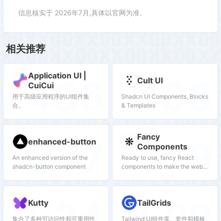
信息核实于 2026年7月,具体以官网为准。
相关推荐
Application UI |
486
408
Cult UI
CuiCui
用于高级应用程序的UI组件集
Shadcn UI Components, Blocks
合。
& Templates
Fancy
287
379
enhanced-button
Components
An enhanced version of the
Ready to use, fancy React
shadcn-button component
components to make the web
fun again. Free & Open Source.
524
528
Kutty
TailGrids
集合了多种可访问性和可重用性
Tailwind UI组件库、套件和模板