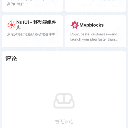
高的UI组件
NutUI - 移动端组件
492
284
Mvpblocks
库
京东风格的轻量级移动端组件库
Copy, paste, customize—and
launch your idea faster than
ever. Mvpblocks is a fully
open-source, developer-first
component library built using
评论
Next.js and TailwindCSS.
暂无评论