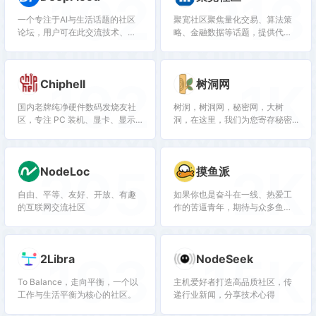
192
218
一个专注于AI与生活话题的社区
聚宽社区聚焦量化交易、算法策
论坛，用户可在此交流技术、分
略、金融数据等话题，提供代码
享生活。
分享、策略讨论、实盘案例，适
合金融从业者、量化爱好者及研
究生。
192
1K
Chiphell
树洞网
国内老牌纯净硬件数码发烧友社
树洞，树洞网，秘密网，大树
区，专注 PC 装机、显卡、显示
洞，在这里，我们为您寄存秘密...
器、HiFi、外设、笔记本等硬件
测评交流，无广告，长期稳定运
营，和现有 NodeSeek、V2EX
205
2K
NodeLoc
摸鱼派
社区内容互补，适配导航技术爱
好者用户
自由、平等、友好、开放、有趣
如果你也是奋斗在一线、热爱工
的互联网交流社区
作的苦逼青年，期待与众多鱼油
聚集起来，那就加入友好的摸鱼
派社区吧！
193
15K
2Libra
NodeSeek
To Balance，走向平衡，一个以
主机爱好者打造高品质社区，传
工作与生活平衡为核心的社区。
递行业新闻，分享技术心得