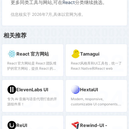
更多同类工具与网站,可在
React
分类继续挑选。
信息核实于 2026年7月,具体以官网为准。
相关推荐
134
532
React 官方网站
Tamagui
React 官方网站是 React 团队维
React风格库和UI工具包，统一了
护的官方网站，提供 React 的最
React Native和React web
新消息、博客、教程、示例代码
等。网站还提供了 React 的官方
文档，是了解 React 最新特性和
313
324
ElevenLabs UI
HextaUI
开发趋势的重要渠道。
专为 AI 音频与语音代理打造的开
Modern, responsive,
源组件库！
customizable UI components.
Copy, adapt, and personalize
them.
ReUI
Rewind-UI -