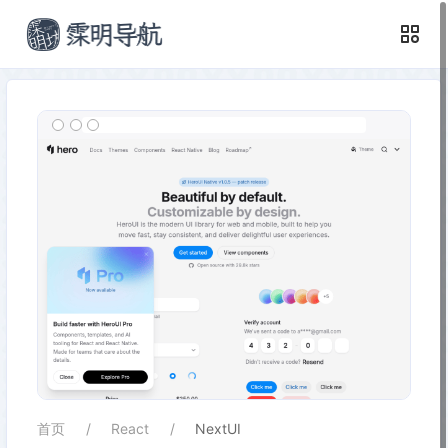
首页
React
NextUI