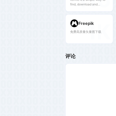
find, download and
distribute indie games
online. Whether you're a
developer looking to
1K
Freepik
upload your game or just
someone looking for
免费高质量矢量图下载
something new to play
itch.io has you covered.
评论