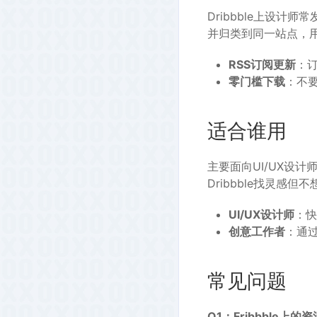
Dribbble上设计
并归类到同一站点，
RSS订阅更新
：
零门槛下载
：不
适合谁用
主要面向UI/UX设
Dribbble找灵感
UI/UX设计师
：快
创意工作者
：通
常见问题
Q1：Fribbble上