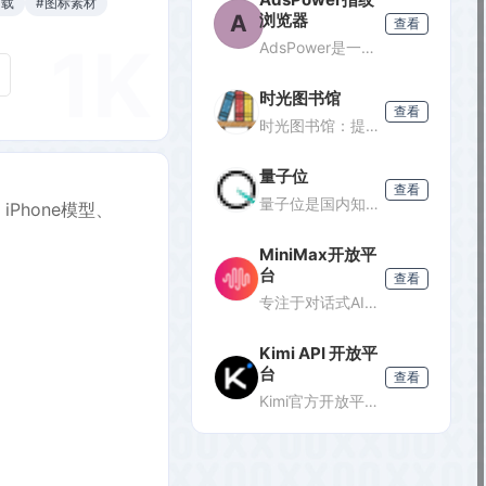
下载
#图标素材
A
浏览器
查看
1K
AdsPower是一款专业的指纹浏览器，支持多账号防关联管理，适用于跨境电商、广告投放、社媒营销等场景，提供独立浏览器环境，降低封号风险。
时光图书馆
查看
时光图书馆：提供经典珍藏图书、照片、杂志等文化资源的数字平台。
量子位
查看
量子位是国内知名的科技媒体，专注于人工智能领域，提供最新AI资讯、行业分析和深度报道，是了解AI发展的重要窗口。
iPhone模型、
MiniMax开放平
台
查看
专注于对话式AI服务的开放平台，提供轻量级API接口，支持多轮对话、文本生成等功能，适合需要快速集成对话能力的开发者。
Kimi API 开放平
台
查看
Kimi官方开放平台，提供K3旗舰模型及K2.7 Code编程模型API，支持1M token上下文、联网搜索及代码执行，助力开发者高效构建智能应用。