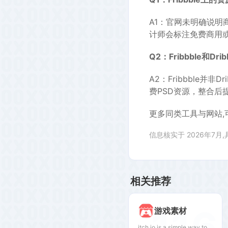
A1：官网未明确说明
计师会标注免费商用
Q2：Fribbble和Dr
A2：Fribbble并
费PSD资源，整合后
更多同类工具与网站,
信息核实于 2026年7月
相关推荐
116
游戏素材
itch.io is a simple way to