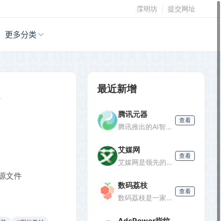
霂明坊
提交网址
更多分类
最近新增
e
腾讯元器
查看
腾讯推出的AI智能体创建与分发平台，支持零代码开发专属AI聊天机器人，深度集成腾讯生态能力，可分发至微信等渠道。
艾媒网
查看
艾媒网是领先的新经济产业第三方数据挖掘分析机构，提供行业报告、消费洞察和商业趋势数据，覆盖AI、电商、汽车等多个领域。
D源文件
数码荔枝
查看
数码荔枝是一家正版软件商店，销售Win/Mac/iOS/Android平台的影音、办公、设计等软件，并提供使用教程和会员优惠。
AdsPower指纹