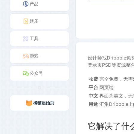
产品
娱乐
工具
游戏
设计师找Dribbble免
登录页PSD等资源整
公众号
收费
完全免费，无需
平台
网页端
中文
界面为英文，无
橘猫起始页
用途
汇集Dribbb
它解决了什