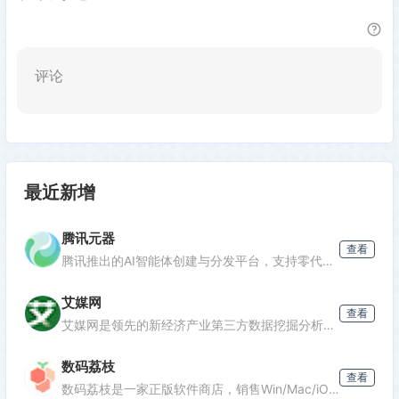
评论
最近新增
腾讯元器
查看
腾讯推出的AI智能体创建与分发平台，支持零代码开发专属AI聊天机器人，深度集成腾讯生态能力，可分发至微信等渠道。
艾媒网
查看
发表评论
艾媒网是领先的新经济产业第三方数据挖掘分析机构，提供行业报告、消费洞察和商业趋势数据，覆盖AI、电商、汽车等多个领域。
数码荔枝
查看
数码荔枝是一家正版软件商店，销售Win/Mac/iOS/Android平台的影音、办公、设计等软件，并提供使用教程和会员优惠。