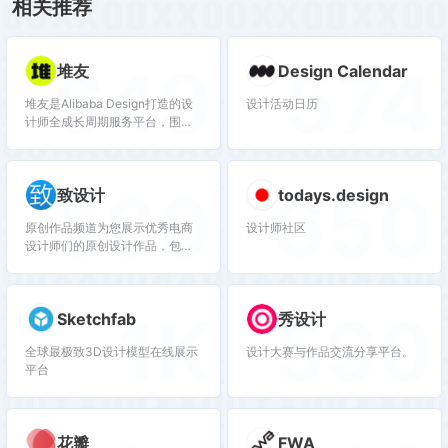
相关推荐
649
574
堆友
Design Calendar
堆友是Alibaba Design打造的设
设计活动日历
计师全成长周期服务平台，围绕
品质、效率、技能、成就、收入
五大用户价值布局平台能力，全
力服务设计师，旨在成为设计师
580
650
致设计
todays.design
的好朋友。 堆友历经大厂设计师
团队多轮打磨雕刻，集海量高品
原创作品频道为您展示优秀电商
设计师社区
质3D素材、实时在线渲染、多元
设计师们的原创设计作品，包括
场景功能应用、轻便好学易上手
淘宝店铺设计、详情页设计、专
等多重优势于一身的设计神器，
题页设计、banner设计、直通车
更自带免费可商用属性，为专业
设计等原创电商设计图片及设计
设计师、运营工友、学生小白、
1K
590
Sketchfab
秀设计
经验教程
社交达人提供了一个零成本的在
线设计站点和资源库。
全球最极致3D设计模型在线展示
设计大赛与作品交流分享平台。
平台
花瓣
FWA