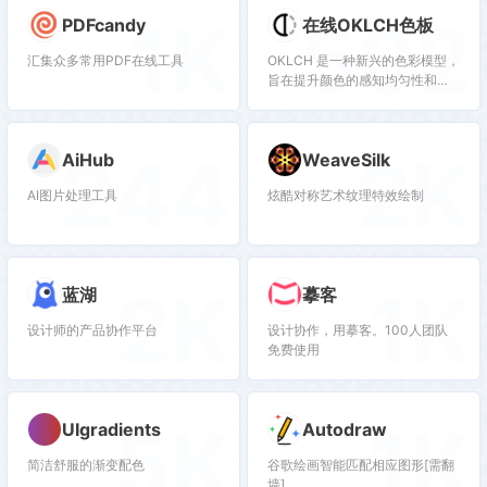
1K
502
PDFcandy
在线OKLCH色板
汇集众多常用PDF在线工具
OKLCH 是一种新兴的色彩模型，
旨在提升颜色的感知均匀性和准
确性
244
2K
AiHub
WeaveSilk
AI图片处理工具
炫酷对称艺术纹理特效绘制
2K
1K
蓝湖
摹客
设计师的产品协作平台
设计协作，用摹客。100人团队
免费使用
5K
1K
UIgradients
Autodraw
简洁舒服的渐变配色
谷歌绘画智能匹配相应图形[需翻
墙]