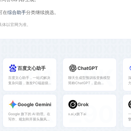
可在
综合助手
分类继续挑选。
,具体以官网为准。
101
9K
百度文心助手
ChatGPT
百度文心助手，一站式解决
聊天生成型预训练变换模型
深
复杂问题，激发PC端超级
简称ChatGPT，是由
生产力！独有「灵感探索」
OpenAI开发的一个人工智
功能深入剖析问题核心，智
能聊天机器人程序，于
能文字创作、图片创作、AI
2022年11月推出。该程序
11K
290
Google Gemini
Grok
阅读、智能体海量应用启迪
使用基于GPT-3.5架构的大
无限创意，开启高效智能学
型语言模型并通过强化学习
Google 旗下的 AI 助理。在
x.ai,x旗下ai
习办公新篇章！
进行训练。
写作、规划和开展头脑风暴
等方面获得帮助。体验生成
式 AI 的强大功能。