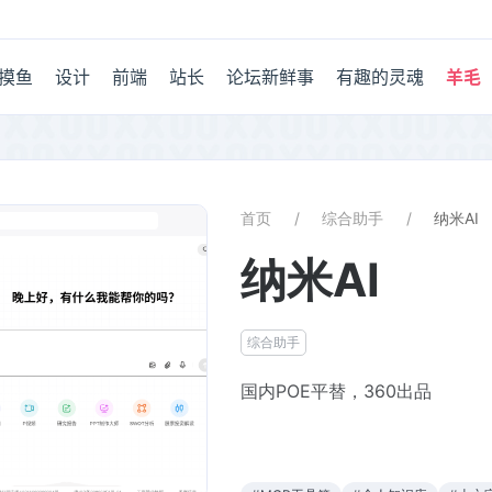
摸鱼
设计
前端
站长
论坛新鲜事
有趣的灵魂
羊毛
首页
综合助手
纳米AI
纳米AI
综合助手
国内POE平替，360出品