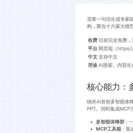
需要一句话生成专家级
构，聚合十六家大模
收费
目前完全免费，
平台
网页端（https://
中文
支持中文
用途
AI搜索、内容生
核心能力：
纳米AI首创多智能体
PPT。同时集成MC
多智能体蜂群
：
MCP工具箱
：集