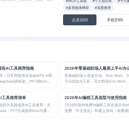
#MCP工具箱
#个人知识库
#十六
#多智能体蜂群
#深度推理
点击访问
手机扫码
报告AI工具推荐指南
2026年零基础职场人最易上手AI
荐：日常周报用豆包或WPS AI零
零基础职场人首选豆包、Kimi Work、D
pSeek搭框架，PPT用Kimi
千问四款AI工具：写文档选Kimi Work
议纪要用钉钉悟空或通义千问整理。
用钉钉选通义千问，严肃分析选DeepS
各类AI办公工具，帮你快速找到
免费可用。霂明导航按场景整理了完整
AI工具推荐清单
2026年AI编程工具选型与使用指南
合。
可上手。
职场四大高频场景AI工具推荐：文
2026年国内免费AI编程工具首选豆包Ma
Seek，PPT生成推荐Kimi与通义
免费、中文优化）和通义灵码（免费调用D
豆包，数据分析DeepSeek表现
版）。前端开发者推荐MarsCode，后
具组合，效率提升更明显。
通义灵码，进阶用户可用DeepSeek+Con
合。霂明导航收录全部主流工具直达入