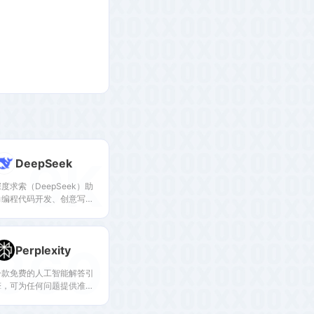
9K
DeepSeek
度求索（DeepSeek）助
力编程代码开发、创意写
作、文件处理等任务，支持
文件上传及长文本对话，随
时为您提供高效的AI支持。
360
Perplexity
一款免费的人工智能解答引
擎，可为任何问题提供准
确、可信且实时的答案。