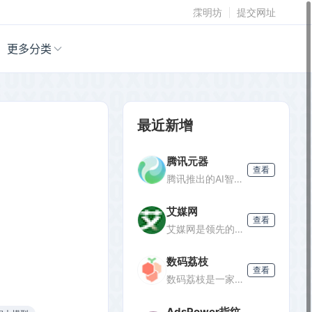
霂明坊
提交网址
更多分类
最近新增
腾讯元器
查看
腾讯推出的AI智能体创建与分发平台，支持零代码开发专属AI聊天机器人，深度集成腾讯生态能力，可分发至微信等渠道。
艾媒网
查看
艾媒网是领先的新经济产业第三方数据挖掘分析机构，提供行业报告、消费洞察和商业趋势数据，覆盖AI、电商、汽车等多个领域。
数码荔枝
查看
数码荔枝是一家正版软件商店，销售Win/Mac/iOS/Android平台的影音、办公、设计等软件，并提供使用教程和会员优惠。
AdsPower指纹