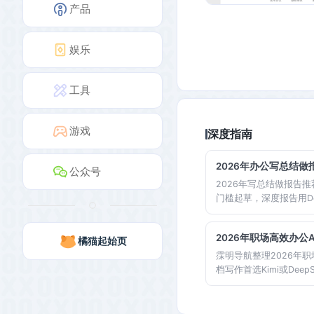
产品
娱乐
工具
游戏
深度指南
2026年办公写总结做
公众号
2026年写总结做报告推
门槛起草，深度报告用Dee
Slides一键生成，会
霂明导航按场景分类汇集
2026年职场高效办公
橘猫起始页
匹配自己岗位的工具组
霂明导航整理2026年
档写作首选Kimi或Deep
千问，会议纪要用Kimi或
最突出。按岗位匹配工