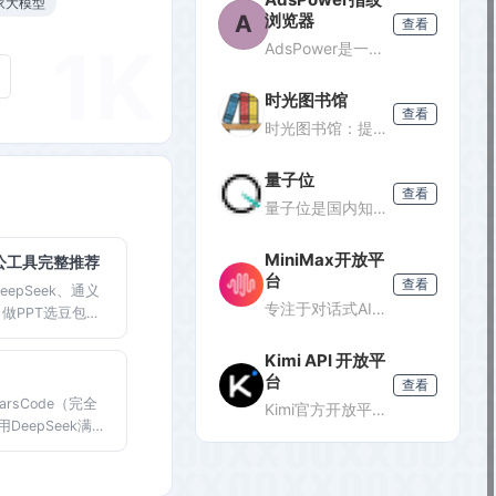
家大模型
A
浏览器
查看
1K
AdsPower是一款专业的指纹浏览器，支持多账号防关联管理，适用于跨境电商、广告投放、社媒营销等场景，提供独立浏览器环境，降低封号风险。
时光图书馆
查看
时光图书馆：提供经典珍藏图书、照片、杂志等文化资源的数字平台。
量子位
查看
量子位是国内知名的科技媒体，专注于人工智能领域，提供最新AI资讯、行业分析和深度报道，是了解AI发展的重要窗口。
MiniMax开放平
办公工具完整推荐
台
查看
eepSeek、通义
专注于对话式AI服务的开放平台，提供轻量级API接口，支持多轮对话、文本生成等功能，适合需要快速集成对话能力的开发者。
，做PPT选豆包，
eek。大多数功能
推荐，会打字即
Kimi API 开放平
台
查看
rsCode（完全
Kimi官方开放平台，提供K3旗舰模型及K2.7 Code编程模型API，支持1M token上下文、联网搜索及代码执行，助力开发者高效构建智能应用。
eepSeek满血
端Java开发者推荐
tinue插件组
口，快速对比体