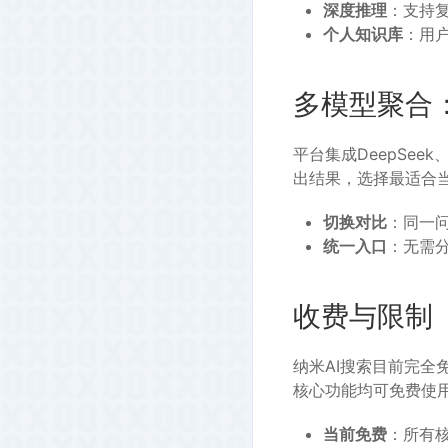
深度推理
：支持
个人知识库
：用
多模型聚合
平台集成DeepSe
出结果，选择最适合
切换对比
：同一
统一入口
：无需
收费与限制
纳米AI搜索目前完全
核心功能均可免费使
当前免费
：所有