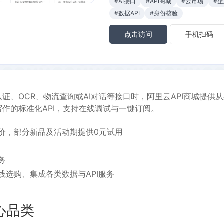
#AI接口
#API商城
#云市场
#
#数据API
#身份核验
点击访问
手机扫码
证、OCR、物流查询或AI对话等接口时，阿里云API商城提供
作的标准化API，支持在线调试与一键订阅。
价，部分新品及活动期提供0元试用
务
线选购、集成各类数据与API服务
心品类