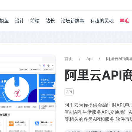
摸鱼
设计
前端
站长
论坛新鲜事
有趣的灵魂
羊毛
首页
Api
阿里云API商
阿里云API
API
阿里云为你提供金融理财API,电子
智能API,生活服务API,交通地理A
等相关的各类API和服务,软件