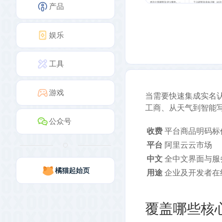
产品
娱乐
工具
游戏
当需要快速集成实名认
工商、从天气到智能写
公众号
收费
平台商品明码标
平台
阿里云云市场
中文
全中文界面与服
橘猫起始页
用途
企业及开发者在
覆盖哪些核