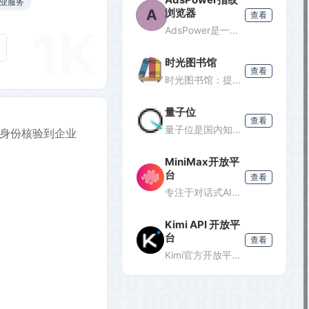
企业服务
A
浏览器
查看
1K
AdsPower是一款专业的指纹浏览器，支持多账号防关联管理，适用于跨境电商、广告投放、社媒营销等场景，提供独立浏览器环境，降低封号风险。
时光图书馆
查看
时光图书馆：提供经典珍藏图书、照片、杂志等文化资源的数字平台。
量子位
查看
量子位是国内知名的科技媒体，专注于人工智能领域，提供最新AI资讯、行业分析和深度报道，是了解AI发展的重要窗口。
从身份核验到企业
MiniMax开放平
台
查看
专注于对话式AI服务的开放平台，提供轻量级API接口，支持多轮对话、文本生成等功能，适合需要快速集成对话能力的开发者。
Kimi API 开放平
台
查看
Kimi官方开放平台，提供K3旗舰模型及K2.7 Code编程模型API，支持1M token上下文、联网搜索及代码执行，助力开发者高效构建智能应用。