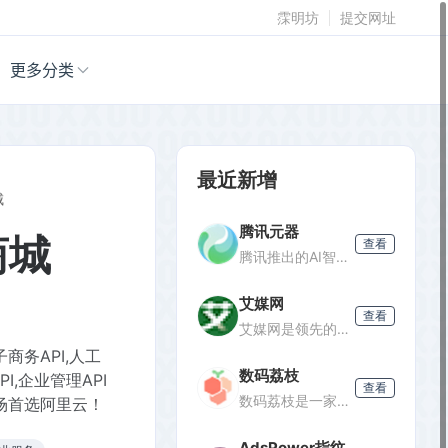
霂明坊
提交网址
更多分类
最近新增
城
腾讯元器
商城
查看
腾讯推出的AI智能体创建与分发平台，支持零代码开发专属AI聊天机器人，深度集成腾讯生态能力，可分发至微信等渠道。
艾媒网
查看
艾媒网是领先的新经济产业第三方数据挖掘分析机构，提供行业报告、消费洞察和商业趋势数据，覆盖AI、电商、汽车等多个领域。
商务API,人工
数码荔枝
PI,企业管理API
查看
数码荔枝是一家正版软件商店，销售Win/Mac/iOS/Android平台的影音、办公、设计等软件，并提供使用教程和会员优惠。
市场首选阿里云！
AdsPower指纹