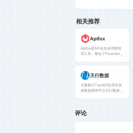
相关推荐
172
Apifox
Apifox是API全生命周期管
理工具，整合了Postman、
Swagger、Mock和JMeter
功能。支持可视化设计、一
键调试、零配置Mock及自
2K
天行数据
动化测试，实现文档与开发
数据实时同步。
天聚数行TianAPI应用开发
者数据调用平台天行数据，
在这里您可以免费且轻松的
调用各种API数据接口用于
系统软件、应用App、网
评论
站、小程序开发等。