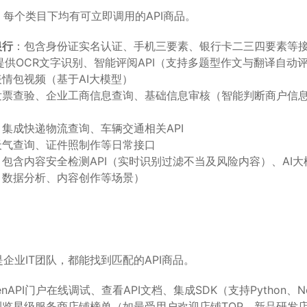
每个类目下均有可立即调用的API商品。
银行
：包含身份证实名认证、手机三要素、银行卡二三四要素等
提供OCR文字识别、智能评阅API（支持多题型作文与翻译自动评
情包视频（基于AI大模型）
发票查验、企业工商信息查询、基础信息审核（智能判断商户信
：集成快递物流查询、车辆交通相关API
天气查询、证件照制作等日常接口
：包含内容安全检测API（实时识别过滤不当及风险内容）、AI
、数据分析、内容创作等场景）
企业IT团队，都能找到匹配的API商品。
nAPI门户在线调试、查看API文档、集成SDK（支持Python、No
浏览星级服务商店铺榜单（如最受用户欢迎店铺TOP、新品研发店