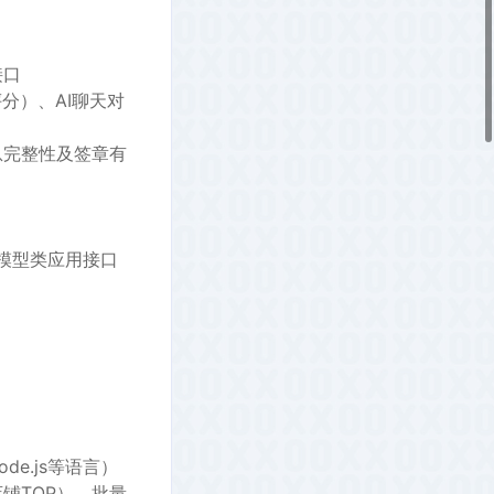
接口
分）、AI聊天对
息完整性及签章有
大模型类应用接口
de.js等语言）
铺TOP），批量