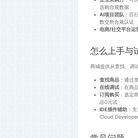
选购合规数据
AI项目团队
：百
数交所合规认证
电商/社交平台运
怎么上手与
商城提供从查找、调
查找商品
：通过类
在线调试
：在商品
订阅购买
：选定
品0元试
IDE插件辅助
：支持
Cloud Develo