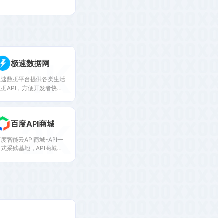
1K
极速数据网
极速数据平台提供各类生活
数据API，方便开发者快速
简单的开发APP、软件及其
他服务平台。公交、火车、
违章、快递等数据应有尽
2K
百度API商城
有。
度智能云API商城-API一
站式采购基地，API商城提
供天气查询API、实名认证
API、短信验证码、OCR识
等海量API服务。选购API
服务，首选百度智能云API
商城。