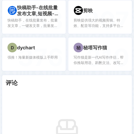
智能取标题、一键智能改写等功
快稿助手-在线批量
283
207
剪映
能。减少80%的重复脑力劳动，
发布文章,短视频-多
释放大脑，专注创作。在人工智
平台管理-免下载
快稿助手，在线批量发布，批量
剪映提供强大的视频剪辑、特
能时代，Get要让人人都能出可以
发文章，一键发文章，批量发短
效、配音等功能，支持多平台发
赚钱的爆款文章。
视频，一键发短视频，多平台管
布，适合短视频创作者与内容运
理，多个自媒体平台账号管理，
营者。
头条号，网易号，企鹅号，搜狐
376
310
dychart
秘塔写作猫
D
秘
号，一点资讯，抖音，快手，小
红书，知乎，自媒体文章及视频
强推！海量新媒体模版上手即用
写作猫是新一代AI写作伴侣，帮
批量发布，免下载，免安装
你推敲用语、斟酌文法、改写文
风，还能实时同步翻译。
评论