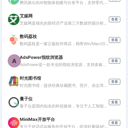
腾讯推出的AI智能体创建与分发平台，支持零代码开发专属AI聊天机器人，深度集成腾讯生态能力，可分发至微信等渠道。
艾媒网
查看
发表评论
艾媒网是领先的新经济产业第三方数据挖掘分析机构，提供行业报告、消费洞察和商业趋势数据，覆盖AI、电商、汽车等多个领域。
数码荔枝
查看
数码荔枝是一家正版软件商店，销售Win/Mac/iOS/Android平台的影音、办公、设计等软件，并提供使用教程和会员优惠。
AdsPower指纹浏览器
A
查看
AdsPower是一款专业的指纹浏览器，支持多账号防关联管理，适用于跨境电商、广告投放、社媒营销等场景，提供独立浏览器环境，降低封号风险。
时光图书馆
查看
时光图书馆：提供经典珍藏图书、照片、杂志等文化资源的数字平台。
量子位
查看
量子位是国内知名的科技媒体，专注于人工智能领域，提供最新AI资讯、行业分析和深度报道，是了解AI发展的重要窗口。
MiniMax开放平台
查看
专注于对话式AI服务的开放平台，提供轻量级API接口，支持多轮对话、文本生成等功能，适合需要快速集成对话能力的开发者。