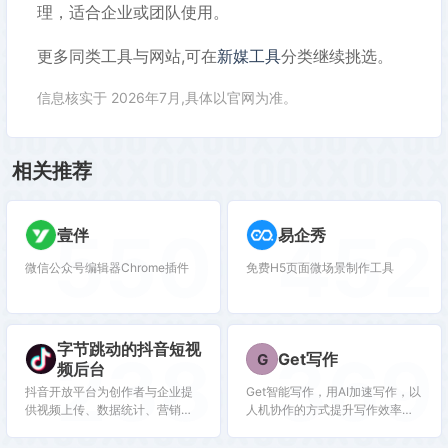
理，适合企业或团队使用。
更多同类工具与网站,可在
新媒工具
分类继续挑选。
信息核实于 2026年7月,具体以官网为准。
相关推荐
550
452
壹伴
易企秀
微信公众号编辑器Chrome插件
免费H5页面微场景制作工具
字节跳动的抖音短视
238
369
Get写作
G
频后台
抖音开放平台为创作者与企业提
Get智能写作，用AI加速写作，以
供视频上传、数据统计、营销工
人机协作的方式提升写作效率，
具等接口，适合技术型内容运营
快速创作爆款文章。Get-AI提供
者。
精准文章素材、10w+文章模板、