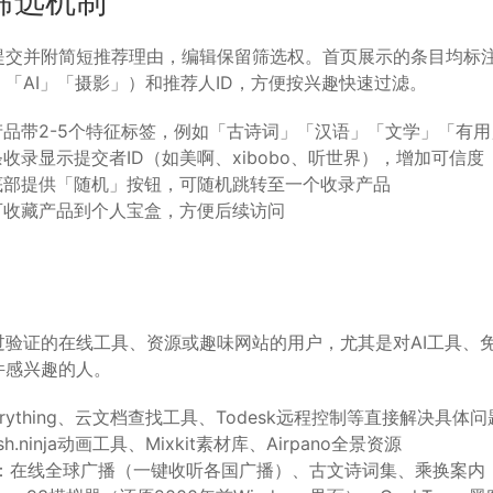
筛选机制
提交并附简短推荐理由，编辑保留筛选权。首页展示的条目均标
「AI」「摄影」）和推荐人ID，方便按兴趣快速过滤。
产品带2-5个特征标签，例如「古诗词」「汉语」「文学」「有
收录显示提交者ID（如美啊、xibobo、听世界），增加可信度
底部提供「随机」按钮，可随机跳转至一个收录产品
可收藏产品到个人宝盒，方便后续访问
过验证的在线工具、资源或趣味网站的用户，尤其是对AI工具、
件感兴趣的人。
erything、云文档查找工具、Todesk远程控制等直接解决具体问
sh.ninja动画工具、Mixkit素材库、Airpano全景资源
：在线全球广播（一键收听各国广播）、古文诗词集、乘换案内