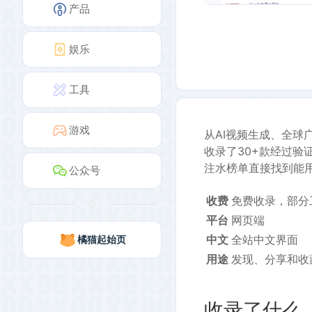
产品
娱乐
工具
游戏
从AI视频生成、全球广
收录了30+款经过
注水榜单直接找到能
公众号
收费
免费收录，部分
平台
网页端
中文
全站中文界面
橘猫起始页
用途
发现、分享和收
收录了什么