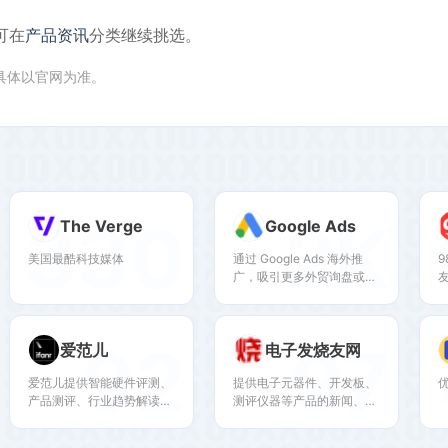
可在
产品资讯
分类继续挑选。
,具体以官网为准。
330
2K
The Verge
Google Ads
美国最酷科技媒体
通过 Google Ads 海外推
广，吸引更多外贸询盘或跨
境电商订单，达成外贸跨境
电商销售目标。在 Google
上投放海外在线广告，可以
92
97
爱范儿
电子发烧友网
网罗理想客户、有效拓展业
务。
爱范儿提供智能硬件评测、
提供电子元器件、开发板、
产品测评、行业趋势解读，
测评仪器等产品的新闻、评
适合科技爱好者、产品策划
测和技术论坛，适合电子工
和硬件研发人员。
程师、DIY爱好者和硬件创