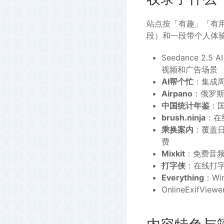
站点按「有趣」「有
段）和一段带个人体
Seedance 2
视频和广告场景
AI帮个忙
：集成周
Airpano
：俄罗斯
中国统计年鉴
：
brush.ninja
：在
乘换案内
：覆盖
费
Mixkit
：免费音
打字侠
：在线打
Everything
：W
OnlineExi