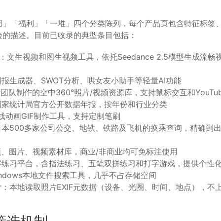
用」「福利」「一堆」四个分类陈列，每个产品页包含特征标签、
验的描述。目前已收录的典型条目包括：
.5 AI：文生视频和图生视频工具，依托Seedance 2.5模型生成
报生成器、SWOT分析、哄女友小助手等轻量AI功能
团队制作的空中360°照片/视频资源库，支持鼠标交互和YouTu
国家统计局官方公开数据年报，按年份和行业分类
线动画GIF制作工具，支持定制笔刷
日本500多家公司公交、地铁、铁路及飞机的换乘查询，精确到
频、图片、视频素材库，商业/非商业均可免标注使用
字练习平台，含指法练习、五笔双拼练习和打字游戏，提供个性
indows本地文件搜索工具，几乎不占存储空间
fViewer：本地读取照片EXIF元数据（设备、光圈、时间、地点），