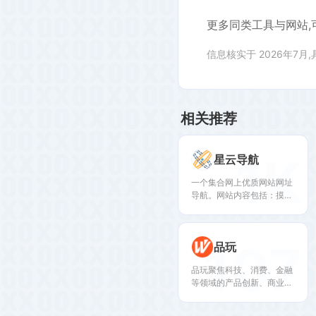
更多同类工具与网站,
信息核实于 2026年7月
相关推荐
1K
星云导航
一个集合网上优质网站网址
导航。网站内容包括：摸鱼
热榜，全栈知识技术体系，
星云API，热门推荐，AI智
能，在线工具，技术文档，
107
品玩
开发工具，学习充电，视频
影视，模板图库，媒体运
品玩聚焦科技、消费、金融
营，设计美化，休闲娱乐，
等领域的产品创新、商业案
音乐MV，必备软件，导航
例和深度访谈，帮助产品经
网站，搜索引擎，其他相关
理和企业决策者洞悉行业变
等。致力于打破认知壁垒，