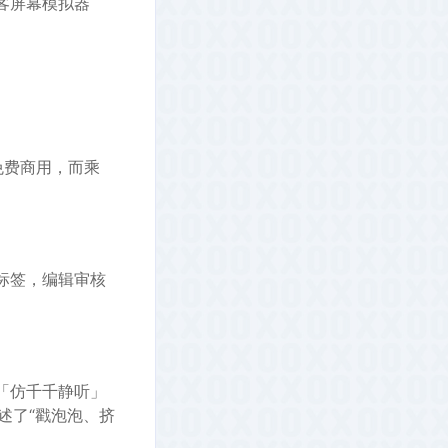
r黑客屏幕模拟器
免费商用，而乘
标签，编辑审核
「仿千千静听」
描述了“戳泡泡、挤