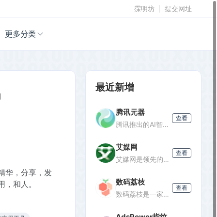
霂明坊
提交网址
更多分类
最近新增
网
腾讯元器
查看
腾讯推出的AI智能体创建与分发平台，支持零代码开发专属AI聊天机器人，深度集成腾讯生态能力，可分发至微信等渠道。
艾媒网
查看
艾媒网是领先的新经济产业第三方数据挖掘分析机构，提供行业报告、消费洞察和商业趋势数据，覆盖AI、电商、汽车等多个领域。
精华，分享，发
数码荔枝
用，和人。
查看
数码荔枝是一家正版软件商店，销售Win/Mac/iOS/Android平台的影音、办公、设计等软件，并提供使用教程和会员优惠。
AdsPower指纹