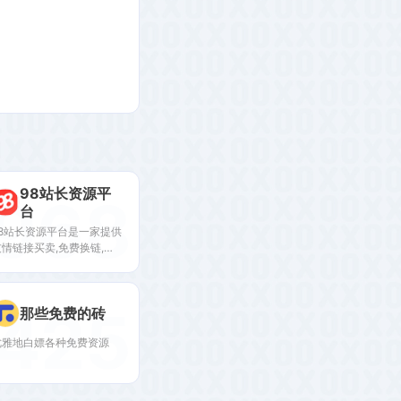
98站长资源平
968
台
98站长资源平台是一家提供
友情链接买卖,免费换链,外
链代发,广告交易平台,站长
广告,网站广告,网站买卖,网
站转让,流量交换,流量联盟,
425
那些免费的砖
买卖软文,新闻发稿软文推广
平台,新媒服务,网络发稿等
优雅地白嫖各种免费资源
服务;把客户利益最大化,持
续提升客户体验.