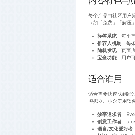
内容特色与
每个产品由社区用户
（如「免费」「解压」
标签系统
：每个
推荐人机制
：每条
随机发现
：页面
宝盒功能
：用户
适合谁用
适合需要快速找到经
模拟器、小众实用软
效率追求者
：Ev
创意工作者
：bru
语言/文化爱好者