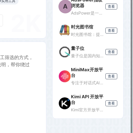
#实用工具
A
浏览器
查看
2K
AdsPower是一款专业的指纹浏览器，支持多账号防关联管理，适用于跨境电商、广告投放、社媒营销等场景，提供独立浏览器环境，降低封号风险。
时光图书馆
查看
时光图书馆：提供经典珍藏图书、照片、杂志等文化资源的数字平台。
量子位
查看
量子位是国内知名的科技媒体，专注于人工智能领域，提供最新AI资讯、行业分析和深度报道，是了解AI发展的重要窗口。
+人工筛选的方式，
说明，帮你绕过
MiniMax开放平
台
查看
专注于对话式AI服务的开放平台，提供轻量级API接口，支持多轮对话、文本生成等功能，适合需要快速集成对话能力的开发者。
Kimi API 开放平
台
查看
Kimi官方开放平台，提供K3旗舰模型及K2.7 Code编程模型API，支持1M token上下文、联网搜索及代码执行，助力开发者高效构建智能应用。