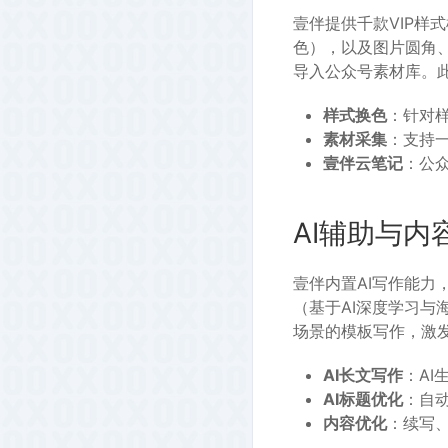
壹伴提供千款VIP样
色），以及图片圆角、
导入公众号素材库。
样式换色
：针对
素材采集
：支持
壹伴云笔记
：公
AI辅助与内
壹伴内置AI写作能力
（基于AI深度学习与
场景的模板写作，激
AI长文写作
：A
AI标题优化
：自
内容优化
：续写