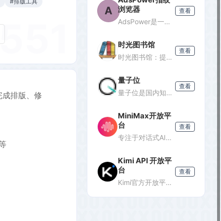
#排版工具
A
浏览器
查看
551
AdsPower是一款专业的指纹浏览器，支持多账号防关联管理，适用于跨境电商、广告投放、社媒营销等场景，提供独立浏览器环境，降低封号风险。
时光图书馆
查看
时光图书馆：提供经典珍藏图书、照片、杂志等文化资源的数字平台。
量子位
查看
量子位是国内知名的科技媒体，专注于人工智能领域，提供最新AI资讯、行业分析和深度报道，是了解AI发展的重要窗口。
完成排版、修
MiniMax开放平
台
查看
专注于对话式AI服务的开放平台，提供轻量级API接口，支持多轮对话、文本生成等功能，适合需要快速集成对话能力的开发者。
豹等
Kimi API 开放平
台
查看
Kimi官方开放平台，提供K3旗舰模型及K2.7 Code编程模型API，支持1M token上下文、联网搜索及代码执行，助力开发者高效构建智能应用。