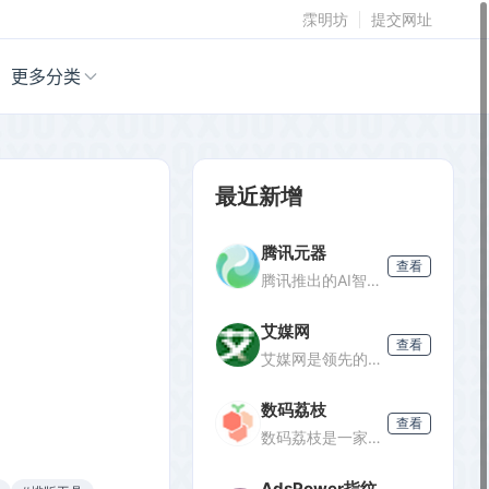
霂明坊
提交网址
更多分类
最近新增
腾讯元器
查看
腾讯推出的AI智能体创建与分发平台，支持零代码开发专属AI聊天机器人，深度集成腾讯生态能力，可分发至微信等渠道。
艾媒网
查看
艾媒网是领先的新经济产业第三方数据挖掘分析机构，提供行业报告、消费洞察和商业趋势数据，覆盖AI、电商、汽车等多个领域。
数码荔枝
查看
数码荔枝是一家正版软件商店，销售Win/Mac/iOS/Android平台的影音、办公、设计等软件，并提供使用教程和会员优惠。
AdsPower指纹