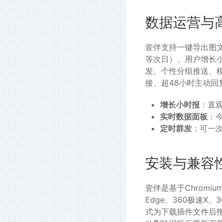
数据运营与
壹伴支持一键导出图
等次日）、用户增长
发、个性分组推送、
接、超48小时主动回
增长小时报
：直
实时数据面板
：
定时群发
：可一
安装与兼容
壹伴是基于Chromi
Edge、360极速X
式为下载插件文件后