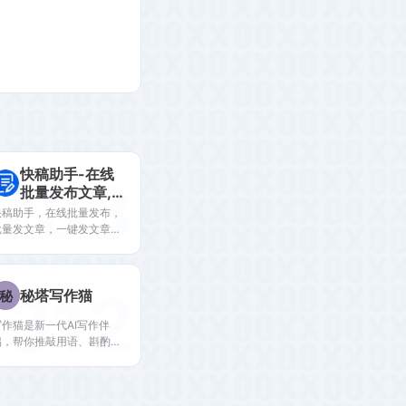
快稿助手-在线
283
批量发布文章,
短视频-多平台
快稿助手，在线批量发布，
管理-免下载
批量发文章，一键发文章，
批量发短视频，一键发短视
频，多平台管理，多个自媒
体平台账号管理，头条号，
312
秘塔写作猫
秘
网易号，企鹅号，搜狐号，
一点资讯，抖音，快手，小
写作猫是新一代AI写作伴
红书，知乎，自媒体文章及
侣，帮你推敲用语、斟酌文
视频批量发布，免下载，免
法、改写文风，还能实时同
安装
步翻译。