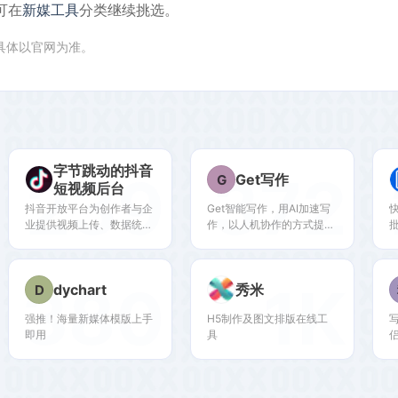
可在
新媒工具
分类继续挑选。
,具体以官网为准。
字节跳动的抖音
239
372
Get写作
G
短视频后台
抖音开放平台为创作者与企
Get智能写作，用AI加速写
业提供视频上传、数据统
作，以人机协作的方式提升
计、营销工具等接口，适合
写作效率，快速创作爆款文
技术型内容运营者。
章。Get-AI提供精准文章素
材、10w+文章模板、智能
380
1K
dychart
秀米
D
取标题、一键智能改写等功
能。减少80%的重复脑力劳
强推！海量新媒体模版上手
H5制作及图文排版在线工
动，释放大脑，专注创作。
即用
具
在人工智能时代，Get要让
人人都能出可以赚钱的爆款
文章。