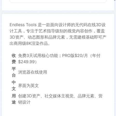
义万相、文心一格、LiblibAI」，含免费额度、商用版权及角
色组合建议，无需外网即可选型。
Endless Tools 是一款面向设计师的无代码在线3D设
计工具，专注于艺术指导级别的视觉内容创作，覆盖
3D资产、动态图形和品牌元素，无需建模基础即可产
出商用级8K渲染作品。
收
免费3天试用核心功能；PRO版$20/月（年付
费
$249.99）
平
浏览器在线使用
台
中
界面为英文
文
用
创建3D资产、社交媒体主视觉、品牌元素、营
途
销设计