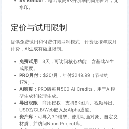
8K Render
：输出最高8K分辨率的商用图片，无
水印。
定价与试用限制
提供免费试用和付费订阅两种模式，付费版按年或月
计费，AI生成有额度限制。
免费试用
：3天，可访问核心功能，含基础AI生
成额度。
PRO月付
：$20/月，年付$249.99（节省约
17%）。
AI额度
：PRO版每月500 AI Credits，用于AI模
型生成和纹理生成。
导出权限
：商用授权，支持8K图片、视频导出、
USDZ/GLB/Web嵌入及Alpha通道。
资产库
：可导入3D模型、使用动画对象、自定义
材质，并访问Noun Project库。