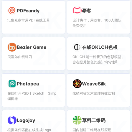
2K
1K
PDFcandy
摹客
汇集众多常用PDF在线工具
设计协作，用摹客。100人团队
免费使用
2K
535
Bezier Game
在线OKLCH色板
贝塞尔曲线练习
OKLCH 是一种新兴的色彩模型，
旨在提升颜色的感知均匀性和准
确性
1K
2K
Photopea
WeaveSilk
在线打开PSD丨Sketch丨Gimp
炫酷对称艺术纹理特效绘制
编辑器
2K
4K
Logojoy
草料二维码
根据条件匹配在线生成Logo
国内创建二维码在线应用